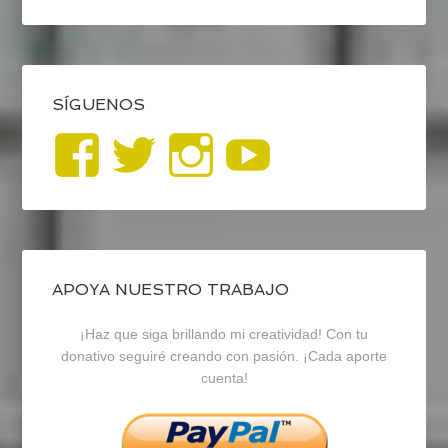
SÍGUENOS
Ver
Ver
Ver
YouTub
perfil
perfil
perfil
de
de
de
blogrecursosep
recursosep
recursosep
APOYA NUESTRO TRABAJO
¡Haz que siga brillando mi creatividad! Con tu
en
en
en
donativo seguiré creando con pasión. ¡Cada aporte
cuenta!
Facebook
Twitter
Instagram