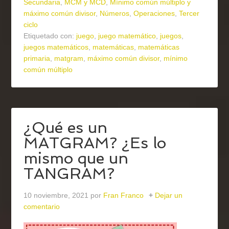
Secundaria
,
MCM y MCD
,
Mínimo común múltiplo y
máximo común divisor
,
Números
,
Operaciones
,
Tercer
ciclo
Etiquetado con:
juego
,
juego matemático
,
juegos
,
juegos matemáticos
,
matemáticas
,
matemáticas
primaria
,
matgram
,
máximo común divisor
,
mínimo
común múltiplo
¿Qué es un
MATGRAM? ¿Es lo
mismo que un
TANGRAM?
10 noviembre, 2021
por
Fran Franco
Dejar un
comentario