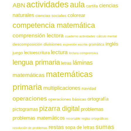
actividades
aula
ABN
ciencias
cartilla
naturales
colorear
ciencias sociales
competencia matemática
comprensión lectora
cuaderno actividades
cálculo mental
inglés
descomposición
divisiones
gramática
expresión escrita
lectura
juego
lectoescritura
lectura comprensiva
lengua primaria
láminas
letras
matemáticas
matemáticas
primaria
multiplicaciones
navidad
operaciones
ortografía
operaciones básicas
pizarra digital
pictogramas
problemas
problemas matemáticos
recortable
reglas ortográficas
sumas
restas
sopa de letras
resolución de problemas