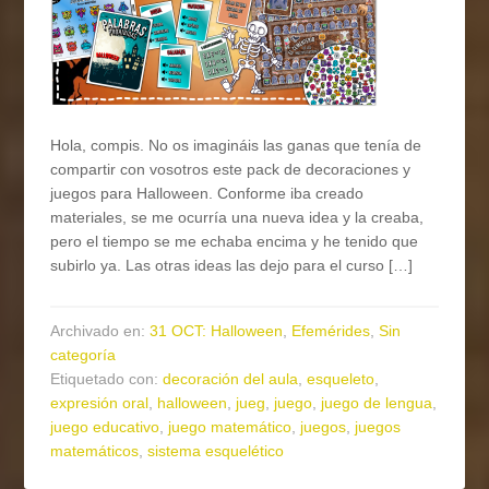
Hola, compis. No os imagináis las ganas que tenía de
compartir con vosotros este pack de decoraciones y
juegos para Halloween. Conforme iba creado
materiales, se me ocurría una nueva idea y la creaba,
pero el tiempo se me echaba encima y he tenido que
subirlo ya. Las otras ideas las dejo para el curso […]
Archivado en:
31 OCT: Halloween
,
Efemérides
,
Sin
categoría
Etiquetado con:
decoración del aula
,
esqueleto
,
expresión oral
,
halloween
,
jueg
,
juego
,
juego de lengua
,
juego educativo
,
juego matemático
,
juegos
,
juegos
matemáticos
,
sistema esquelético