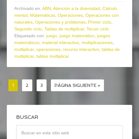
Archivado en:
ABN
,
Atención a la diversidad
,
Cálculo
mental
,
Matemáticas
,
Operaciones
,
Operaciones con
naturales
,
Operaciones y problemas
,
Primer ciclo
,
Segundo ciclo
,
Tablas de multiplicar
,
Tercer ciclo
Etiquetado con:
juego
,
juego matemático
,
juegos
matemáticos
,
material interactivo
,
multiplicaciones
,
multiplicar
,
operaciones
,
recurso interactivo
,
tablas de
multiplicar
,
tablas multiplicar
1
2
3
PÁGINA SIGUIENTE »
BUSCAR