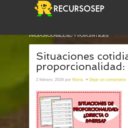
USTED ESTÁ AQUÍ:
INICIO
/
ARCHIVOS PARA
MA
PROPORCIONALIDAD Y PORCENTAJES
Situaciones cotidi
proporcionalidad: 
2 febrero, 2026
por
María
Dejar un comentario