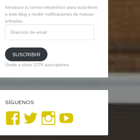
Introduce tu correo electrónico para suscribirte
a este blog y recibir notificaciones de nuevas
entradas.
Dirección
de
email
SUSCRIBIR
Únete a otros 127K suscriptores
SÍGUENOS
Ver
Ver
Ver
YouTube
perfil
perfil
perfil