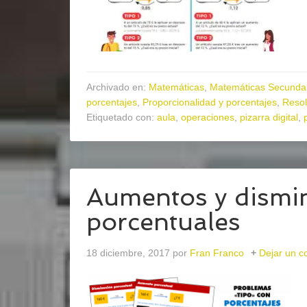
Archivado en:
Matemáticas
,
Matemáticas Secunda
porcentajes
,
Proporcionalidad y porcentajes
,
Resol
Etiquetado con:
aula
,
operaciones
,
pizarra digital
,
Aumentos y dismi
porcentuales
18 diciembre, 2017
por
Fran Franco
Dejar un c