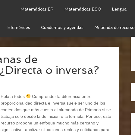
Matemáticas EP
Matemáticas ESO
Lengua
Efemérides
Cuadernos y agendas
Mi tienda de recurso
TEMÁTICAS SECUNDARIA
/
NÚMEROS
/
anas de
¿Directa o inversa?
Hola a todos
Comprender la diferencia entre
proporcionalidad directa e inversa suele ser uno de los
contenidos que más cuesta al alumnado de Primaria si se
trabaja solo desde la definición o la fórmula. Por eso, este
recurso propone un enfoque mucho más cercano y
significativo: analizar situaciones reales y cotidianas para