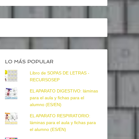
LO MÁS POPULAR
Libro de SOPAS DE LETRAS -
RECURSOSEP
EL APARATO DIGESTIVO: láminas
para el aula y fichas para el
alumno (ES/EN)
EL APARATO RESPIRATORIO:
láminas para el aula y fichas para
el alumno (ES/EN)