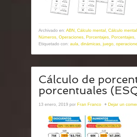
Archivado en:
ABN
,
Cálculo mental
,
Cálculo mental
Números
,
Operaciones
,
Porcentajes
,
Porcentajes
,
Etiquetado con:
aula
,
dinámicas
,
juego
,
operacion
Cálculo de porcent
porcentuales (
13 enero, 2019
por
Fran Franco
Dejar un come