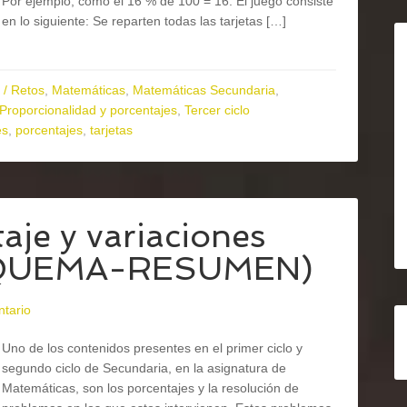
Por ejemplo, como el 16 % de 100 = 16: El juego consiste
en lo siguiente: Se reparten todas las tarjetas […]
 / Retos
,
Matemáticas
,
Matemáticas Secundaria
,
Proporcionalidad y porcentajes
,
Tercer ciclo
es
,
porcentajes
,
tarjetas
aje y variaciones
ESQUEMA-RESUMEN)
ntario
Uno de los contenidos presentes en el primer ciclo y
segundo ciclo de Secundaria, en la asignatura de
Matemáticas, son los porcentajes y la resolución de