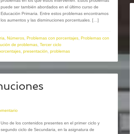
problemas en los que estos intervienen. Estos problemas
puede ser también abordados en el último curso de
Educación Primaria. Entre estos problemas encontramos
los aumentos y las disminuciones porcentuales. […]
ria
,
Números
,
Problemas con porcentajes
,
Problemas con
ución de problemas
,
Tercer ciclo
porcentajes
,
presentación
,
problemas
nuciones
omentario
Uno de los contenidos presentes en el primer ciclo y
segundo ciclo de Secundaria, en la asignatura de