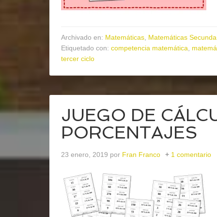
Archivado en:
Matemáticas
,
Matemáticas Secunda
Etiquetado con:
competencia matemática
,
matemát
tercer ciclo
JUEGO DE CÁLC
PORCENTAJES
23 enero, 2019
por
Fran Franco
1 comentario