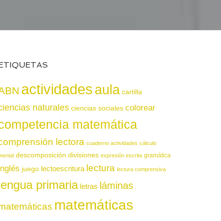
ETIQUETAS
actividades
aula
ABN
cartilla
ciencias naturales
colorear
ciencias sociales
competencia matemática
comprensión lectora
cuaderno actividades
cálculo
descomposición
divisiones
gramática
mental
expresión escrita
lectura
inglés
juego
lectoescritura
lectura comprensiva
lengua primaria
láminas
letras
matemáticas
matemáticas