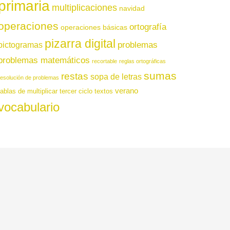
primaria
multiplicaciones
navidad
operaciones
ortografía
operaciones básicas
pizarra digital
pictogramas
problemas
problemas matemáticos
recortable
reglas ortográficas
sumas
restas
sopa de letras
resolución de problemas
verano
tablas de multiplicar
tercer ciclo
textos
vocabulario