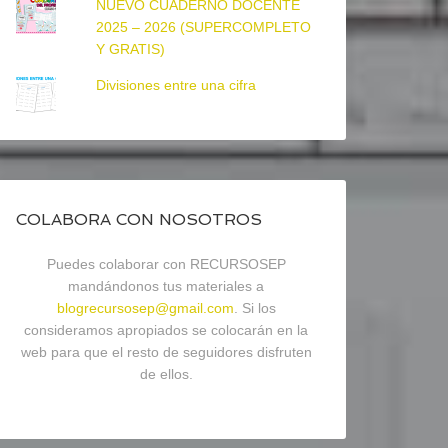
NUEVO CUADERNO DOCENTE
2025 – 2026 (SUPERCOMPLETO
Y GRATIS)
Divisiones entre una cifra
COLABORA CON NOSOTROS
Puedes colaborar con RECURSOSEP
mandándonos tus materiales a
blogrecursosep@gmail.com
. Si los
consideramos apropiados se colocarán en la
web para que el resto de seguidores disfruten
de ellos.