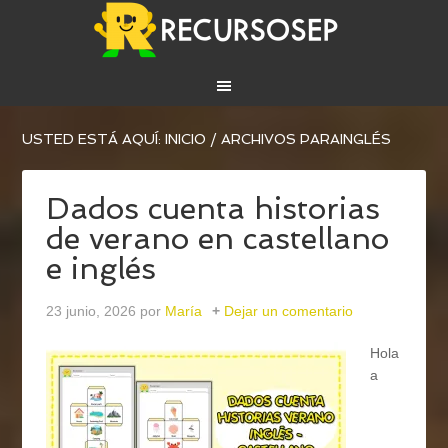
USTED ESTÁ AQUÍ:
INICIO
/
ARCHIVOS PARAINGLÉS
Dados cuenta historias
de verano en castellano
e inglés
23 junio, 2026
por
María
Dejar un comentario
Hola
a