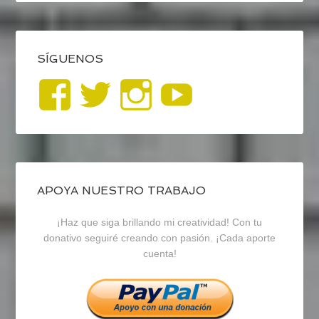
SÍGUENOS
Ver
Ver
Ver
YouTub
perfil
perfil
perfil
de
de
de
blogrecursosep
recursosep
recursosep
APOYA NUESTRO TRABAJO
¡Haz que siga brillando mi creatividad! Con tu
en
en
en
donativo seguiré creando con pasión. ¡Cada aporte
cuenta!
Facebook
Twitter
Instagram