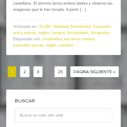
castellano. El alumno lanza ambos dados y observa las
imágenes que le han tocado. A partir […]
Archivado en:
25 DIC: Navidad
,
Efemérides
,
Expresión
oral y escrita
,
Inglés
,
Lengua
,
Vocabulario
,
Vocabulary
Etiquetado con:
creatividad
,
escritura creativa
,
expresión escrita
,
inglés
,
navidad
1
2
3
…
25
PÁGINA SIGUIENTE »
BUSCAR