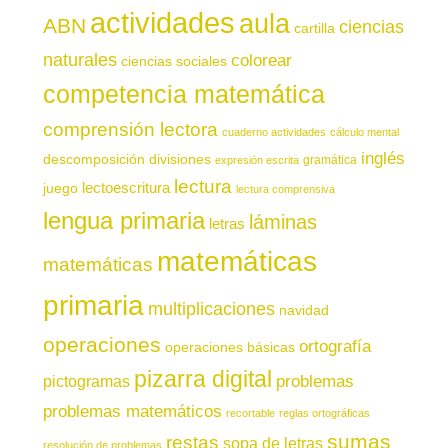
actividades
aula
ABN
ciencias
cartilla
naturales
colorear
ciencias sociales
competencia matemática
comprensión lectora
cuaderno actividades
cálculo mental
inglés
descomposición
divisiones
gramática
expresión escrita
lectura
juego
lectoescritura
lectura comprensiva
lengua primaria
láminas
letras
matemáticas
matemáticas
primaria
multiplicaciones
navidad
operaciones
ortografía
operaciones básicas
pizarra digital
pictogramas
problemas
problemas matemáticos
recortable
reglas ortográficas
sumas
restas
sopa de letras
resolución de problemas