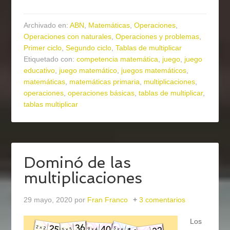
Archivado en:
ABN
,
Matemáticas
,
Operaciones
,
Operaciones con naturales
,
Operaciones y problemas
,
Primer ciclo
,
Segundo ciclo
,
Tablas de multiplicar
Etiquetado con:
competencia matemática
,
juego
,
juego
educativo
,
juego matemático
,
juegos matemáticos
,
matemáticas
,
matemáticas primaria
,
multiplicaciones
,
operaciones
,
operaciones básicas
,
tablas de multiplicar
,
tablas multiplicar
Dominó de las
multiplicaciones
29 mayo, 2020
por
Fran Franco
3 comentarios
Los