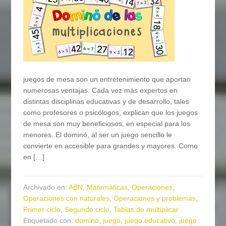
juegos de mesa son un entretenimiento que aportan
numerosas ventajas. Cada vez más expertos en
distintas disciplinas educativas y de desarrollo, tales
como profesores o psicólogos, explican que los juegos
de mesa son muy beneficiosos, en especial para los
menores. El dominó, al ser un juego sencillo le
convierte en accesible para grandes y mayores. Como
en […]
Archivado en:
ABN
,
Matemáticas
,
Operaciones
,
Operaciones con naturales
,
Operaciones y problemas
,
Primer ciclo
,
Segundo ciclo
,
Tablas de multiplicar
Etiquetado con:
dominó
,
juego
,
juego educativo
,
juego