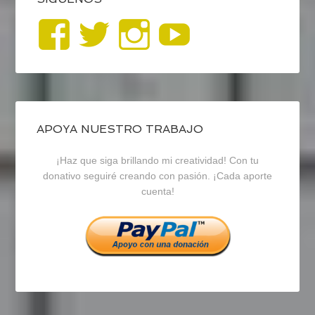
Ver
Ver
Ver
YouTub
perfil
perfil
perfil
de
de
de
blogrecursosep
recursosep
recursosep
APOYA NUESTRO TRABAJO
¡Haz que siga brillando mi creatividad! Con tu
en
en
en
donativo seguiré creando con pasión. ¡Cada aporte
cuenta!
Facebook
Twitter
Instagram