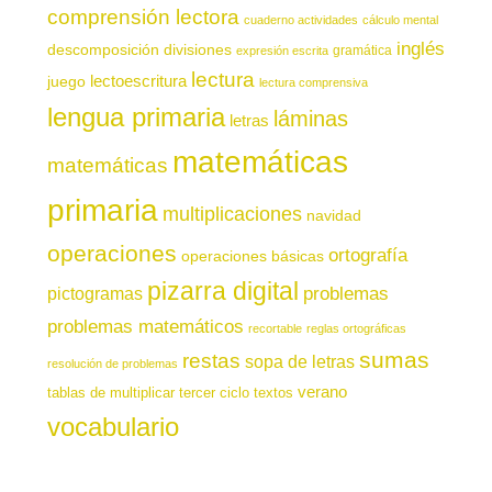
comprensión lectora
cuaderno actividades
cálculo mental
inglés
descomposición
divisiones
gramática
expresión escrita
lectura
juego
lectoescritura
lectura comprensiva
lengua primaria
láminas
letras
matemáticas
matemáticas
primaria
multiplicaciones
navidad
operaciones
ortografía
operaciones básicas
pizarra digital
pictogramas
problemas
problemas matemáticos
recortable
reglas ortográficas
sumas
restas
sopa de letras
resolución de problemas
verano
tablas de multiplicar
tercer ciclo
textos
vocabulario