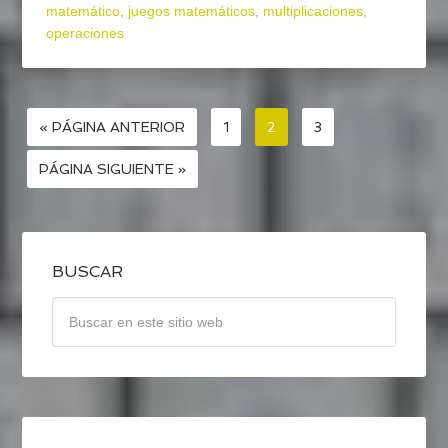
matemático
,
juegos matemáticos
,
multiplicaciones
,
operaciones
« PÁGINA ANTERIOR
1
2
3
PÁGINA SIGUIENTE »
BUSCAR