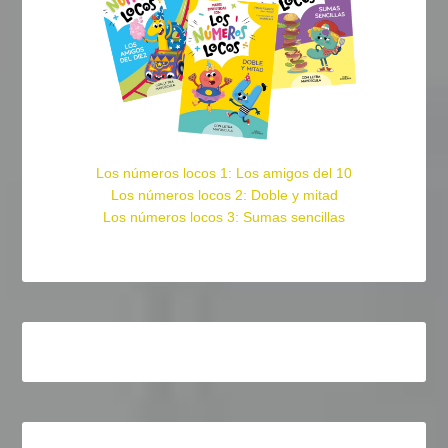
Los números locos 1: Los amigos del 10
Los números locos 2: Doble y mitad
Los números locos 3: Sumas sencillas