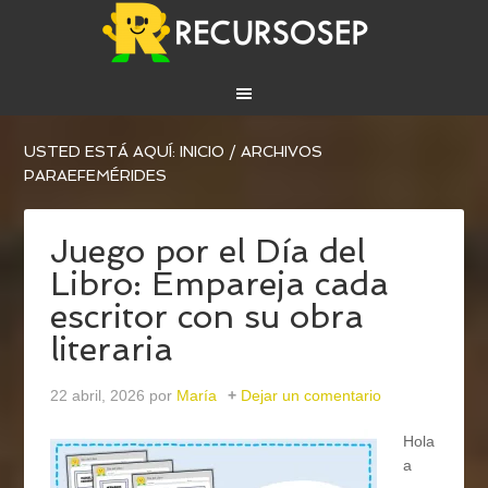
USTED ESTÁ AQUÍ:
INICIO
/
ARCHIVOS
PARAEFEMÉRIDES
Juego por el Día del
Libro: Empareja cada
escritor con su obra
literaria
22 abril, 2026
por
María
Dejar un comentario
Hola
a