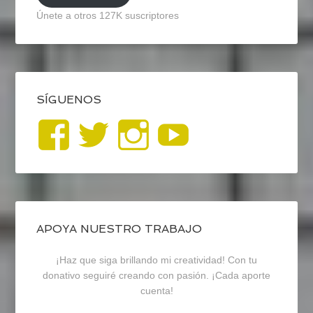
Únete a otros 127K suscriptores
SÍGUENOS
Ver
Ver
Ver
YouTub
perfil
perfil
perfil
de
de
de
blogrecursosep
recursosep
recursosep
APOYA NUESTRO TRABAJO
¡Haz que siga brillando mi creatividad! Con tu
en
en
en
donativo seguiré creando con pasión. ¡Cada aporte
cuenta!
Facebook
Twitter
Instagram