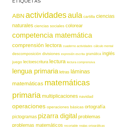
ETIQUETAS
actividades
aula
ABN
ciencias
cartilla
naturales
colorear
ciencias sociales
competencia matemática
comprensión lectora
cuaderno actividades
cálculo mental
inglés
descomposición
divisiones
gramática
expresión escrita
lectura
juego
lectoescritura
lectura comprensiva
lengua primaria
láminas
letras
matemáticas
matemáticas
primaria
multiplicaciones
navidad
operaciones
ortografía
operaciones básicas
pizarra digital
pictogramas
problemas
problemas matemáticos
recortable
reglas ortográficas