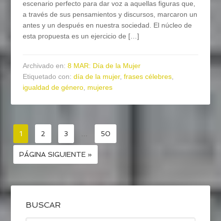
escenario perfecto para dar voz a aquellas figuras que,
a través de sus pensamientos y discursos, marcaron un
antes y un después en nuestra sociedad. El núcleo de
esta propuesta es un ejercicio de […]
Archivado en:
8 MAR: Día de la Mujer
Etiquetado con:
día de la mujer
,
frases célebres
,
igualdad de género
,
mujeres
1
2
3
…
50
PÁGINA SIGUIENTE »
BUSCAR