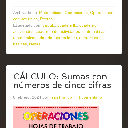
Archivado en:
Matemáticas
,
Operaciones
,
Operaciones
con naturales
,
Restas
Etiquetado con:
cálculo
,
cuadernillo
,
cuaderno
actividades
,
cuaderno de actividades
,
matemáticas
,
matemáticas primaria
,
operaciones
,
operaciones
básicas
,
restas
CÁLCULO: Sumas con
números de cinco cifras
8 febrero, 2024
por
Fran Franco
1 comentario