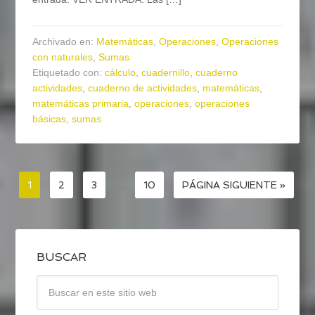
Archivado en:
Matemáticas
,
Operaciones
,
Operaciones
con naturales
,
Sumas
Etiquetado con:
cálculo
,
cuadernillo
,
cuaderno
actividades
,
cuaderno de actividades
,
matemáticas
,
matemáticas primaria
,
operaciones
,
operaciones
básicas
,
sumas
1
2
3
…
10
PÁGINA SIGUIENTE »
BUSCAR