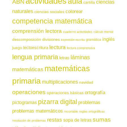
actividades
aula
ABN
ciencias
cartilla
naturales
colorear
ciencias sociales
competencia matemática
comprensión lectora
cuaderno actividades
cálculo mental
inglés
descomposición
divisiones
gramática
expresión escrita
lectura
juego
lectoescritura
lectura comprensiva
lengua primaria
láminas
letras
matemáticas
matemáticas
primaria
multiplicaciones
navidad
operaciones
ortografía
operaciones básicas
pizarra digital
pictogramas
problemas
problemas matemáticos
recortable
reglas ortográficas
sumas
restas
sopa de letras
resolución de problemas