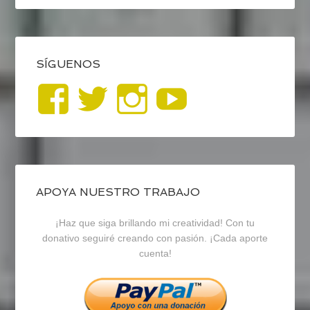
SÍGUENOS
Ver
Ver
Ver
YouTub
perfil
perfil
perfil
de
de
de
blogrecursosep
recursosep
recursosep
APOYA NUESTRO TRABAJO
¡Haz que siga brillando mi creatividad! Con tu
en
en
en
donativo seguiré creando con pasión. ¡Cada aporte
cuenta!
Facebook
Twitter
Instagram