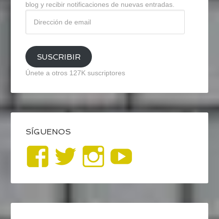
blog y recibir notificaciones de nuevas entradas.
Dirección
de
email
SUSCRIBIR
Únete a otros 127K suscriptores
SÍGUENOS
Ver
Ver
Ver
YouTub
perfil
perfil
perfil
de
de
de