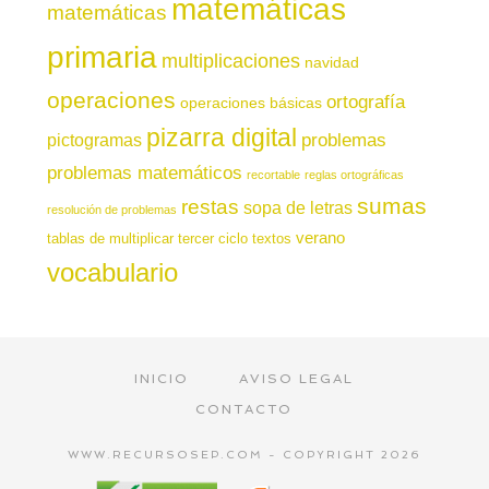
matemáticas
matemáticas
primaria
multiplicaciones
navidad
operaciones
ortografía
operaciones básicas
pizarra digital
pictogramas
problemas
problemas matemáticos
recortable
reglas ortográficas
sumas
restas
sopa de letras
resolución de problemas
verano
tablas de multiplicar
tercer ciclo
textos
vocabulario
INICIO
AVISO LEGAL
CONTACTO
WWW.RECURSOSEP.COM - COPYRIGHT 2026