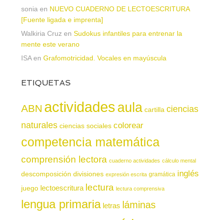
sonia
en
NUEVO CUADERNO DE LECTOESCRITURA
[Fuente ligada e imprenta]
Walkiria Cruz
en
Sudokus infantiles para entrenar la
mente este verano
ISA
en
Grafomotricidad. Vocales en mayúscula
ETIQUETAS
actividades
aula
ABN
ciencias
cartilla
naturales
colorear
ciencias sociales
competencia matemática
comprensión lectora
cuaderno actividades
cálculo mental
inglés
descomposición
divisiones
gramática
expresión escrita
lectura
juego
lectoescritura
lectura comprensiva
lengua primaria
láminas
letras