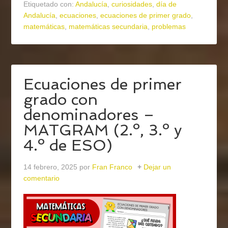
Etiquetado con:
Andalucía
,
curiosidades
,
día de
Andalucía
,
ecuaciones
,
ecuaciones de primer grado
,
matemáticas
,
matemáticas secundaria
,
problemas
Ecuaciones de primer
grado con
denominadores –
MATGRAM (2.º, 3.º y
4.º de ESO)
14 febrero, 2025
por
Fran Franco
Dejar un
comentario