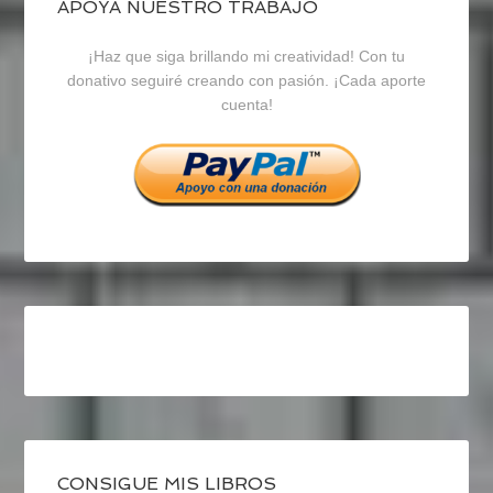
blogrecursosep
recursosep
recursosep
APOYA NUESTRO TRABAJO
¡Haz que siga brillando mi creatividad! Con tu
en
en
en
donativo seguiré creando con pasión. ¡Cada aporte
cuenta!
Facebook
Twitter
Instagram
CONSIGUE MIS LIBROS