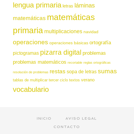
lengua primaria
láminas
letras
matemáticas
matemáticas
primaria
multiplicaciones
navidad
operaciones
ortografía
operaciones básicas
pizarra digital
pictogramas
problemas
problemas matemáticos
recortable
reglas ortográficas
sumas
restas
sopa de letras
resolución de problemas
verano
tablas de multiplicar
tercer ciclo
textos
vocabulario
INICIO
AVISO LEGAL
CONTACTO