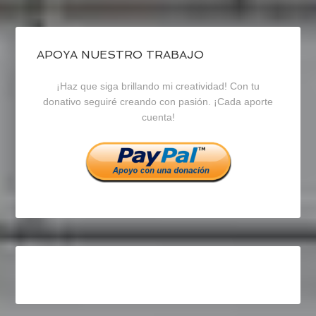
de
de
de
blogrecursosep
recursosep
recursosep
APOYA NUESTRO TRABAJO
¡Haz que siga brillando mi creatividad! Con tu
en
en
en
donativo seguiré creando con pasión. ¡Cada aporte
cuenta!
Facebook
Twitter
Instagram