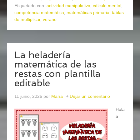
Etiquetado con:
actividad manipulativa
,
cálculo mental
,
competencia matemática
,
matemáticas primaria
,
tablas
de multiplicar
,
verano
La heladería
matemática de las
restas con plantilla
editable
11 junio, 2026
por
María
Dejar un comentario
Hola
a