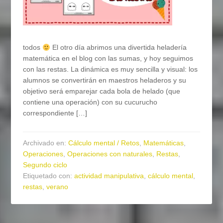
todos
El otro día abrimos una divertida heladería
matemática en el blog con las sumas, y hoy seguimos
con las restas. La dinámica es muy sencilla y visual: los
alumnos se convertirán en maestros heladeros y su
objetivo será emparejar cada bola de helado (que
contiene una operación) con su cucurucho
correspondiente […]
Archivado en:
Cálculo mental / Retos
,
Matemáticas
,
Operaciones
,
Operaciones con naturales
,
Restas
,
Segundo ciclo
Etiquetado con:
actividad manipulativa
,
cálculo mental
,
restas
,
verano