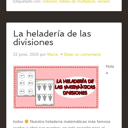
Etiquetado con:
colorear
,
tablas de multiplicar
,
verano
La heladería de las
divisiones
22 junio, 2026
por
María
Dejar un comentario
Hola
a
todos
Nuestra heladería matemáticas más famosa
vuelve a abrir sus puertas; en esta ocasión para el