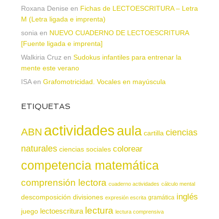
Roxana Denise
en
Fichas de LECTOESCRITURA – Letra
M (Letra ligada e imprenta)
sonia
en
NUEVO CUADERNO DE LECTOESCRITURA
[Fuente ligada e imprenta]
Walkiria Cruz
en
Sudokus infantiles para entrenar la
mente este verano
ISA
en
Grafomotricidad. Vocales en mayúscula
ETIQUETAS
actividades
aula
ABN
ciencias
cartilla
naturales
colorear
ciencias sociales
competencia matemática
comprensión lectora
cuaderno actividades
cálculo mental
inglés
descomposición
divisiones
gramática
expresión escrita
lectura
juego
lectoescritura
lectura comprensiva