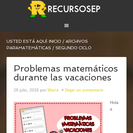
USTED ESTÁ AQUÍ:
INICIO
/
ARCHIVOS
PARA
MATEMÁTICAS
/
SEGUNDO CICLO
Problemas matemáticos
durante las vacaciones
28 julio, 2026
por
María
Dejar un comentario
Hola
a