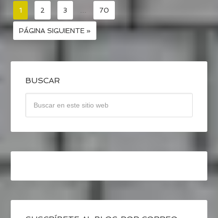
1
2
3
…
70
PÁGINA SIGUIENTE »
BUSCAR