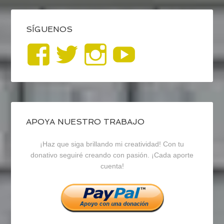
SÍGUENOS
Ver
Ver
Ver
YouTub
perfil
perfil
perfil
de
de
de
blogrecursosep
recursosep
recursosep
APOYA NUESTRO TRABAJO
¡Haz que siga brillando mi creatividad! Con tu
en
en
en
donativo seguiré creando con pasión. ¡Cada aporte
cuenta!
Facebook
Twitter
Instagram