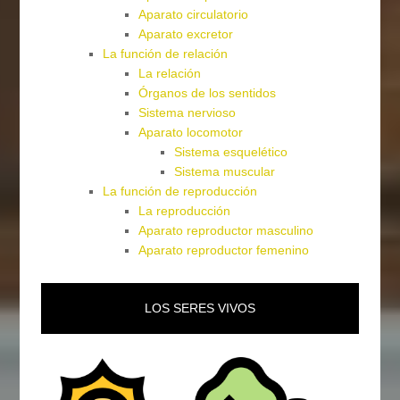
Aparato circulatorio
Aparato excretor
La función de relación
La relación
Órganos de los sentidos
Sistema nervioso
Aparato locomotor
Sistema esquelético
Sistema muscular
La función de reproducción
La reproducción
Aparato reproductor masculino
Aparato reproductor femenino
LOS SERES VIVOS