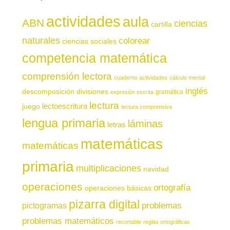
actividades
aula
ABN
ciencias
cartilla
naturales
colorear
ciencias sociales
competencia matemática
comprensión lectora
cuaderno actividades
cálculo mental
inglés
descomposición
divisiones
gramática
expresión escrita
lectura
juego
lectoescritura
lectura comprensiva
lengua primaria
láminas
letras
matemáticas
matemáticas
primaria
multiplicaciones
navidad
operaciones
ortografía
operaciones básicas
pizarra digital
pictogramas
problemas
problemas matemáticos
recortable
reglas ortográficas