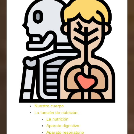
Nuestro cuerpo
La función de nutrición
La nutrición
Aparato digestivo
Aparato respiratorio