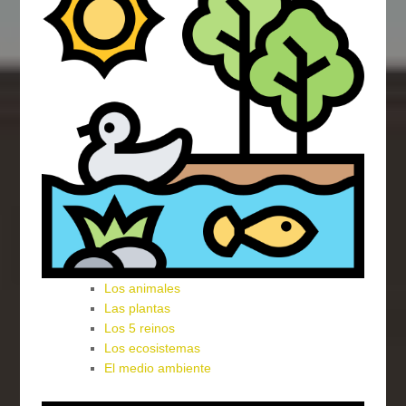
Los animales
Las plantas
Los 5 reinos
Los ecosistemas
El medio ambiente