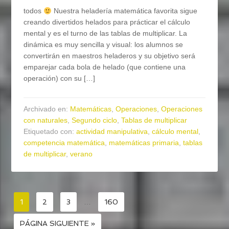
todos
Nuestra heladería matemática favorita sigue
creando divertidos helados para prácticar el cálculo
mental y es el turno de las tablas de multiplicar. La
dinámica es muy sencilla y visual: los alumnos se
convertirán en maestros heladeros y su objetivo será
emparejar cada bola de helado (que contiene una
operación) con su […]
Archivado en:
Matemáticas
,
Operaciones
,
Operaciones
con naturales
,
Segundo ciclo
,
Tablas de multiplicar
Etiquetado con:
actividad manipulativa
,
cálculo mental
,
competencia matemática
,
matemáticas primaria
,
tablas
de multiplicar
,
verano
1
2
3
…
160
PÁGINA SIGUIENTE »