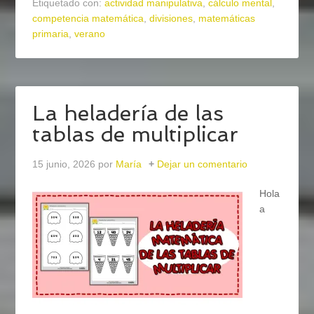
Etiquetado con:
actividad manipulativa
,
cálculo mental
,
competencia matemática
,
divisiones
,
matemáticas
primaria
,
verano
La heladería de las
tablas de multiplicar
15 junio, 2026
por
María
Dejar un comentario
Hola
a