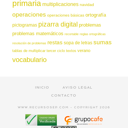
primaria
multiplicaciones
navidad
operaciones
ortografía
operaciones básicas
pizarra digital
pictogramas
problemas
problemas matemáticos
recortable
reglas ortográficas
sumas
restas
sopa de letras
resolución de problemas
verano
tablas de multiplicar
tercer ciclo
textos
vocabulario
INICIO
AVISO LEGAL
CONTACTO
WWW.RECURSOSEP.COM - COPYRIGHT 2026