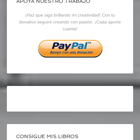
blogrecursosep
recursosep
recursosep
APOYA NUESTRO TRABAJO
¡Haz que siga brillando mi creatividad! Con tu
en
en
en
donativo seguiré creando con pasión. ¡Cada aporte
cuenta!
Facebook
Twitter
Instagram
CONSIGUE MIS LIBROS