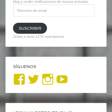
blog y recibir notificaciones de nuevas entradas.
Dirección
de
email
SUSCRIBIR
Únete a otros 127K suscriptores
SÍGUENOS
Ver
Ver
Ver
YouTub
perfil
perfil
perfil
de
de
de