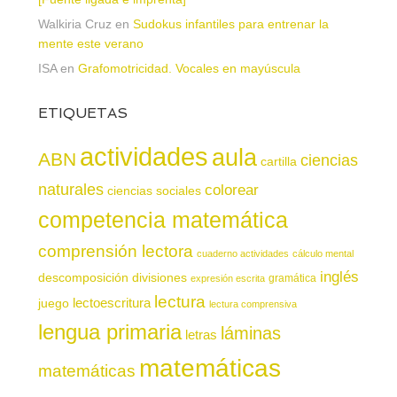
Walkiria Cruz
en
Sudokus infantiles para entrenar la
mente este verano
ISA
en
Grafomotricidad. Vocales en mayúscula
ETIQUETAS
actividades
aula
ABN
ciencias
cartilla
naturales
colorear
ciencias sociales
competencia matemática
comprensión lectora
cuaderno actividades
cálculo mental
inglés
descomposición
divisiones
gramática
expresión escrita
lectura
juego
lectoescritura
lectura comprensiva
lengua primaria
láminas
letras
matemáticas
matemáticas