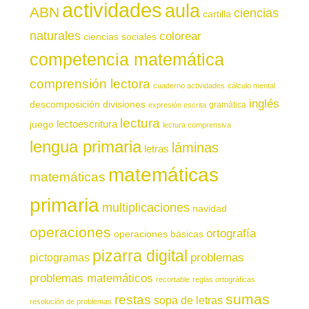
actividades
aula
ABN
ciencias
cartilla
naturales
colorear
ciencias sociales
competencia matemática
comprensión lectora
cuaderno actividades
cálculo mental
inglés
descomposición
divisiones
gramática
expresión escrita
lectura
juego
lectoescritura
lectura comprensiva
lengua primaria
láminas
letras
matemáticas
matemáticas
primaria
multiplicaciones
navidad
operaciones
ortografía
operaciones básicas
pizarra digital
pictogramas
problemas
problemas matemáticos
recortable
reglas ortográficas
sumas
restas
sopa de letras
resolución de problemas