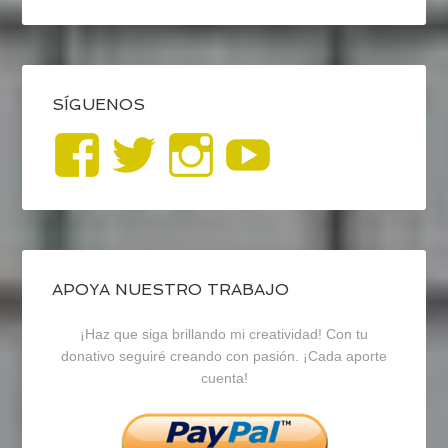
SÍGUENOS
Ver
Ver
Ver
YouTub
perfil
perfil
perfil
de
de
de
blogrecursosep
recursosep
recursosep
APOYA NUESTRO TRABAJO
¡Haz que siga brillando mi creatividad! Con tu
en
en
en
donativo seguiré creando con pasión. ¡Cada aporte
cuenta!
Facebook
Twitter
Instagram