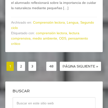
el alumnado reflexionará sobre la importancia de cuidar
la naturaleza mediante pequeñas […]
Archivado en:
Comprensión lectora
,
Lengua
,
Segundo
ciclo
Etiquetado con:
comprensión lectora
,
lectura
comprensiva
,
medio ambiente
,
ODS
,
pensamiento
crítico
1
2
3
…
48
PÁGINA SIGUIENTE »
BUSCAR