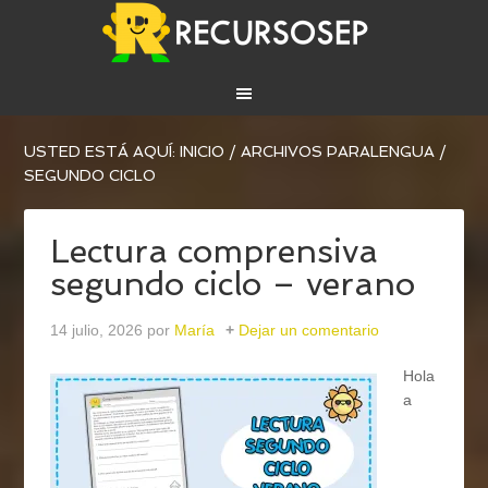
USTED ESTÁ AQUÍ:
INICIO
/
ARCHIVOS PARA
LENGUA
/
SEGUNDO CICLO
Lectura comprensiva
segundo ciclo – verano
14 julio, 2026
por
María
Dejar un comentario
Hola
a