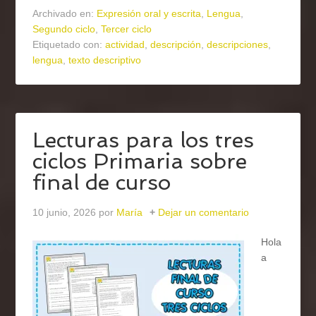
Archivado en:
Expresión oral y escrita
,
Lengua
,
Segundo ciclo
,
Tercer ciclo
Etiquetado con:
actividad
,
descripción
,
descripciones
,
lengua
,
texto descriptivo
Lecturas para los tres
ciclos Primaria sobre
final de curso
10 junio, 2026
por
María
Dejar un comentario
Hola
a