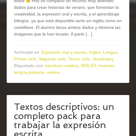
todos
Hoy os comparto un recurso muy divertido:
dados para crear historias de verano, que fomentan la
creatividad, la expresión oral y escrita, y el aprendizaje
bilingüe, ya que está disponible tanto en inglés como en
castellano. El alumno lanza ambos dados y observa las
imágenes que le han tocado. A partir […]
Archivado en:
Expresión oral y escrita
,
Inglés
,
Lengua
,
Primer ciclo
,
Segundo ciclo
,
Tercer ciclo
,
Vocabulary
Etiquetado con:
escritura creativa
,
INGLÉS
,
inventar
,
lengua primaria
,
verano
Textos descriptivos: un
completo pack para
trabajar la expresión
escrita