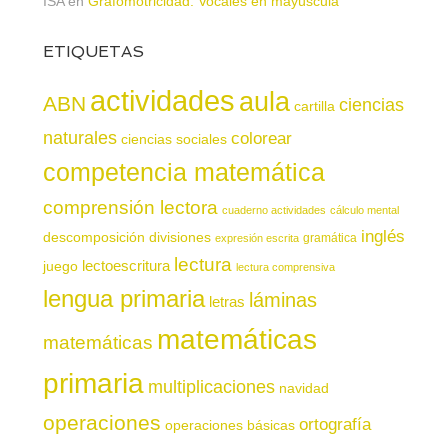
ISA
en
Grafomotricidad. Vocales en mayúscula
ETIQUETAS
actividades
aula
ABN
ciencias
cartilla
naturales
colorear
ciencias sociales
competencia matemática
comprensión lectora
cuaderno actividades
cálculo mental
inglés
descomposición
divisiones
gramática
expresión escrita
lectura
juego
lectoescritura
lectura comprensiva
lengua primaria
láminas
letras
matemáticas
matemáticas
primaria
multiplicaciones
navidad
operaciones
ortografía
operaciones básicas