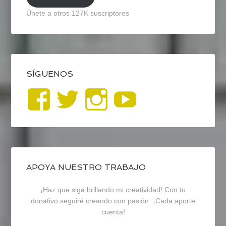
Únete a otros 127K suscriptores
SÍGUENOS
Ver
Ver
Ver
YouTub
perfil
perfil
perfil
de
de
de
blogrecursosep
recursosep
recursosep
APOYA NUESTRO TRABAJO
¡Haz que siga brillando mi creatividad! Con tu
en
en
en
donativo seguiré creando con pasión. ¡Cada aporte
cuenta!
Facebook
Twitter
Instagram