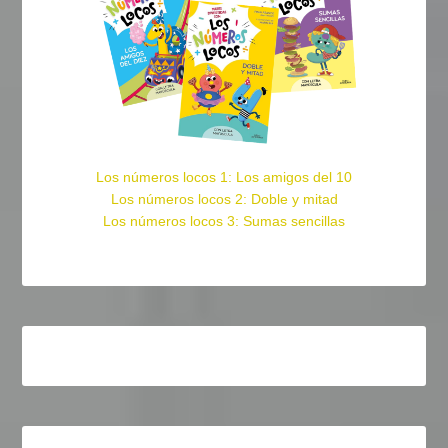
Los números locos 1: Los amigos del 10
Los números locos 2: Doble y mitad
Los números locos 3: Sumas sencillas