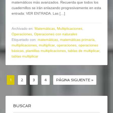
matemáticos más avanzados. Recuerda que todos los
cuadernillos se irán enlazando progresivamente en esta
entrada: VER ENTRADA. Las […]
Archivado en:
Matemáticas
,
Multiplicaciones
,
Operaciones
,
Operaciones con naturales
Etiquetado con:
matemáticas
,
matemáticas primaria
,
multiplicaciones
,
multiplicar
,
operaciones
,
operaciones
básicas
,
plantillas multiplicaciones
,
tablas de multiplicar
,
tablas multiplicar
1
2
3
4
PÁGINA SIGUIENTE »
BUSCAR