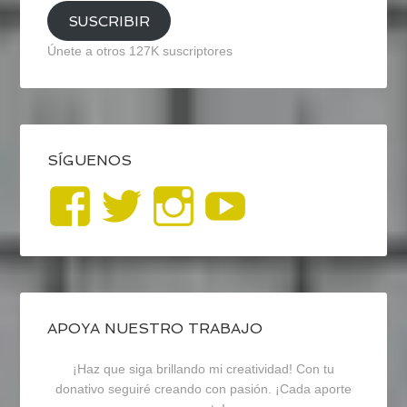
SUSCRIBIR
Únete a otros 127K suscriptores
SÍGUENOS
Ver
Ver
Ver
YouTub
perfil
perfil
perfil
de
de
de
blogrecursosep
recursosep
recursosep
APOYA NUESTRO TRABAJO
¡Haz que siga brillando mi creatividad! Con tu
en
en
en
donativo seguiré creando con pasión. ¡Cada aporte