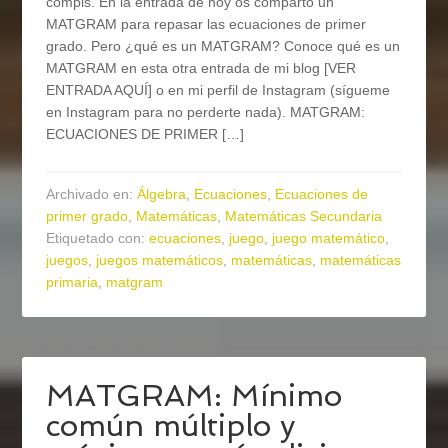
compis. En la entrada de hoy os comparto un
MATGRAM para repasar las ecuaciones de primer
grado. Pero ¿qué es un MATGRAM? Conoce qué es un
MATGRAM en esta otra entrada de mi blog [VER
ENTRADA AQUÍ] o en mi perfil de Instagram (sígueme
en Instagram para no perderte nada). MATGRAM:
ECUACIONES DE PRIMER […]
Archivado en:
Álgebra
,
Ecuaciones
,
Ecuaciones de
primer grado
,
Matemáticas
,
Matemáticas Secundaria
Etiquetado con:
ecuaciones
,
juego
,
juego matemático
,
juegos
,
juegos matemáticos
,
matemáticas
,
matemáticas
primaria
,
matgram
MATGRAM: Mínimo
común múltiplo y