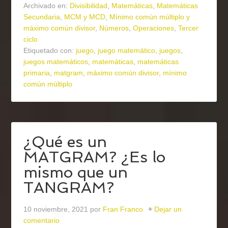
Archivado en:
Divisibilidad
,
Matemáticas
,
Matemáticas
Secundaria
,
MCM y MCD
,
Mínimo común múltiplo y
máximo común divisor
,
Números
,
Operaciones
,
Tercer
ciclo
Etiquetado con:
juego
,
juego matemático
,
juegos
,
juegos matemáticos
,
matemáticas
,
matemáticas
primaria
,
matgram
,
máximo común divisor
,
mínimo
común múltiplo
¿Qué es un
MATGRAM? ¿Es lo
mismo que un
TANGRAM?
10 noviembre, 2021
por
Fran Franco
Dejar un
comentario