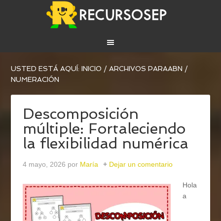
USTED ESTÁ AQUÍ:
INICIO
/
ARCHIVOS PARA
ABN
/
NUMERACIÓN
Descomposición
múltiple: Fortaleciendo
la flexibilidad numérica
4 mayo, 2026
por
María
Dejar un comentario
Hola
a