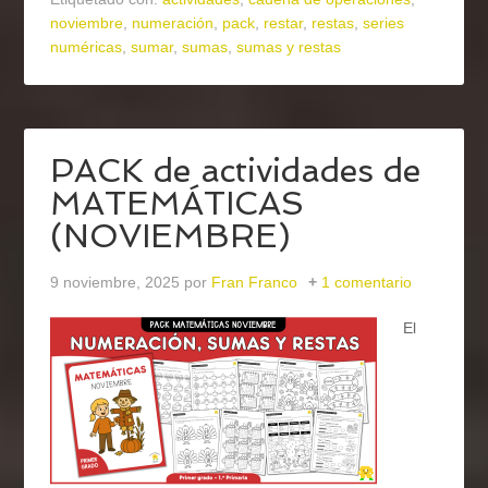
noviembre
,
numeración
,
pack
,
restar
,
restas
,
series
numéricas
,
sumar
,
sumas
,
sumas y restas
PACK de actividades de
MATEMÁTICAS
(NOVIEMBRE)
9 noviembre, 2025
por
Fran Franco
1 comentario
El