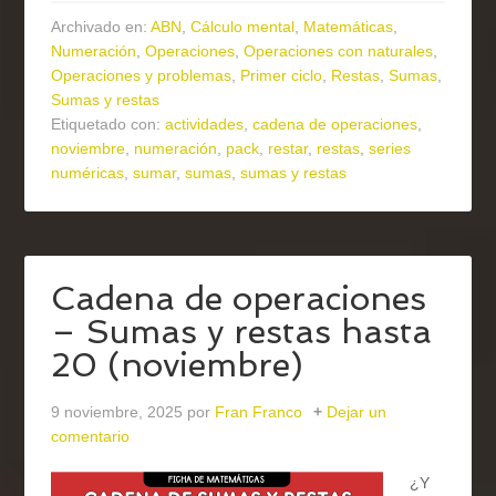
Archivado en:
ABN
,
Cálculo mental
,
Matemáticas
,
Numeración
,
Operaciones
,
Operaciones con naturales
,
Operaciones y problemas
,
Primer ciclo
,
Restas
,
Sumas
,
Sumas y restas
Etiquetado con:
actividades
,
cadena de operaciones
,
noviembre
,
numeración
,
pack
,
restar
,
restas
,
series
numéricas
,
sumar
,
sumas
,
sumas y restas
Cadena de operaciones
– Sumas y restas hasta
20 (noviembre)
9 noviembre, 2025
por
Fran Franco
Dejar un
comentario
¿Y