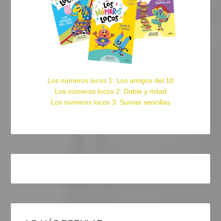
Los números locos 1: Los amigos del 10
Los números locos 2: Doble y mitad
Los números locos 3: Sumas sencillas