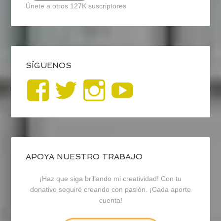
Únete a otros 127K suscriptores
SÍGUENOS
Ver
Ver
Ver
YouTub
perfil
perfil
perfil
de
de
de
blogrecursosep
recursosep
recursosep
APOYA NUESTRO TRABAJO
¡Haz que siga brillando mi creatividad! Con tu
en
en
en
donativo seguiré creando con pasión. ¡Cada aporte
cuenta!
Facebook
Twitter
Instagram