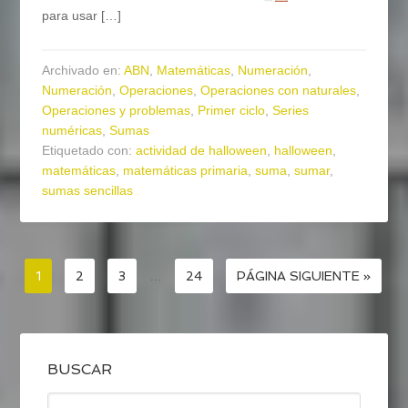
para usar […]
Archivado en:
ABN
,
Matemáticas
,
Numeración
,
Numeración
,
Operaciones
,
Operaciones con naturales
,
Operaciones y problemas
,
Primer ciclo
,
Series
numéricas
,
Sumas
Etiquetado con:
actividad de halloween
,
halloween
,
matemáticas
,
matemáticas primaria
,
suma
,
sumar
,
sumas sencillas
1
2
3
…
24
PÁGINA SIGUIENTE »
BUSCAR