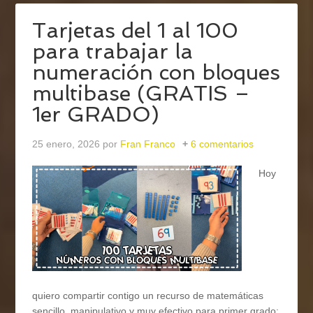
Tarjetas del 1 al 100
para trabajar la
numeración con bloques
multibase (GRATIS –
1er GRADO)
25 enero, 2026
por
Fran Franco
6 comentarios
Hoy
quiero compartir contigo un recurso de matemáticas
sencillo, manipulativo y muy efectivo para primer grado: