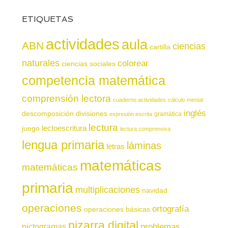
ETIQUETAS
actividades
aula
ABN
ciencias
cartilla
naturales
colorear
ciencias sociales
competencia matemática
comprensión lectora
cuaderno actividades
cálculo mental
inglés
descomposición
divisiones
gramática
expresión escrita
lectura
juego
lectoescritura
lectura comprensiva
lengua primaria
láminas
letras
matemáticas
matemáticas
primaria
multiplicaciones
navidad
operaciones
ortografía
operaciones básicas
pizarra digital
pictogramas
problemas