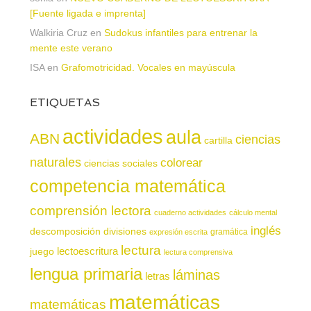
[Fuente ligada e imprenta]
Walkiria Cruz
en
Sudokus infantiles para entrenar la
mente este verano
ISA
en
Grafomotricidad. Vocales en mayúscula
ETIQUETAS
actividades
aula
ABN
ciencias
cartilla
naturales
colorear
ciencias sociales
competencia matemática
comprensión lectora
cuaderno actividades
cálculo mental
inglés
descomposición
divisiones
gramática
expresión escrita
lectura
juego
lectoescritura
lectura comprensiva
lengua primaria
láminas
letras
matemáticas
matemáticas