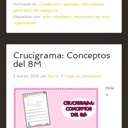
Archivado en:
Cuadernos y agendas
,
Documentos
generales
,
Sin categoría
Etiquetado con:
aula
,
calendario
,
decoración del aula
,
organización
Crucigrama: Conceptos
del 8M
3 marzo, 2025
por
María
Dejar un comentario
Hola
a