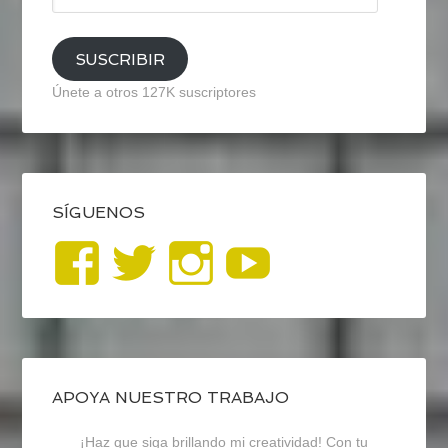
email
SUSCRIBIR
Únete a otros 127K suscriptores
SÍGUENOS
Ver
Ver
Ver
YouTub
perfil
perfil
perfil
de
de
de
blogrecursosep
recursosep
recursosep
APOYA NUESTRO TRABAJO
¡Haz que siga brillando mi creatividad! Con tu