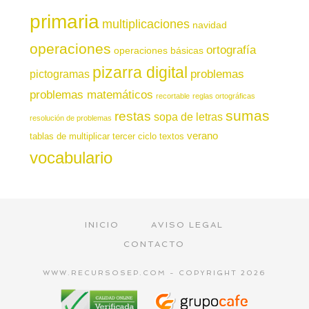
primaria
multiplicaciones
navidad
operaciones
ortografía
operaciones básicas
pizarra digital
pictogramas
problemas
problemas matemáticos
recortable
reglas ortográficas
sumas
restas
sopa de letras
resolución de problemas
verano
tablas de multiplicar
tercer ciclo
textos
vocabulario
INICIO
AVISO LEGAL
CONTACTO
WWW.RECURSOSEP.COM - COPYRIGHT 2026