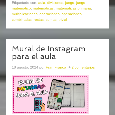
Etiquetado con:
aula
,
divisiones
,
juego
,
juego
matemático
,
matemáticas
,
matemáticas primaria
,
multiplicaciones
,
operaciones
,
operaciones
combinadas
,
restas
,
sumas
,
trivial
Mural de Instagram
para el aula
18 agosto, 2024
por
Fran Franco
2 comentarios