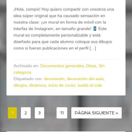
¡Hola, compis! Hoy quiero compartir con vosotros una
idea súper original que ha causado sensación en
nuestra clase: ¡un mural en forma de móvil con la
interfaz de Instagram, en tamaño grande!
Este
mural es completamente personalizable y está
diseñado para que cada alumno coloque sus dibujos
como si fueran publicaciones en el perfil […]
Archivado en:
Documentos generales
,
Otras
,
Sin
categoría
Etiquetado con:
decoración
,
decoración del aula
,
dibujos
,
dinámica
,
inicio de curso
,
vuelta al cole
1
2
3
…
11
PÁGINA SIGUIENTE »