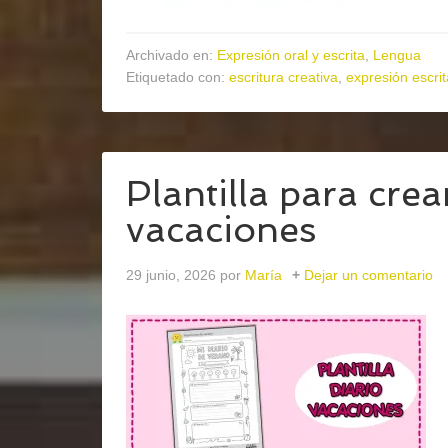
Archivado en:
Expresión oral y escrita
,
Lengua
Etiquetado con:
escritura creativa
,
expresión escrit
Plantilla para crea
vacaciones
29 junio, 2026
por
María
Dejar un comentario