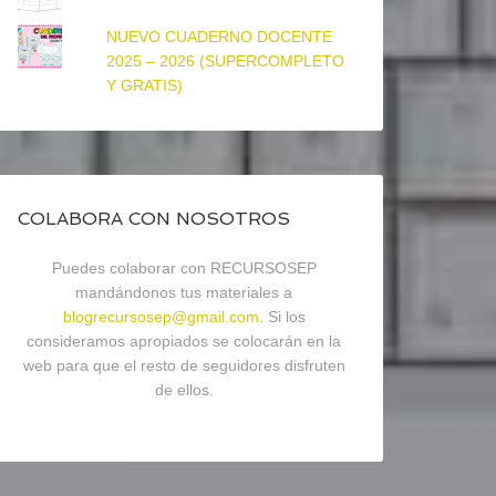
NUEVO CUADERNO DOCENTE
2025 – 2026 (SUPERCOMPLETO
Y GRATIS)
COLABORA CON NOSOTROS
Puedes colaborar con RECURSOSEP
mandándonos tus materiales a
blogrecursosep@gmail.com
. Si los
consideramos apropiados se colocarán en la
web para que el resto de seguidores disfruten
de ellos.