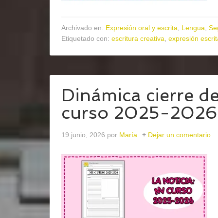
Archivado en:
Expresión oral y escrita
,
Lengua
,
Se
Etiquetado con:
escritura creativa
,
expresión escrit
Dinámica cierre de
curso 2025-2026
19 junio, 2026
por
María
Dejar un comentario