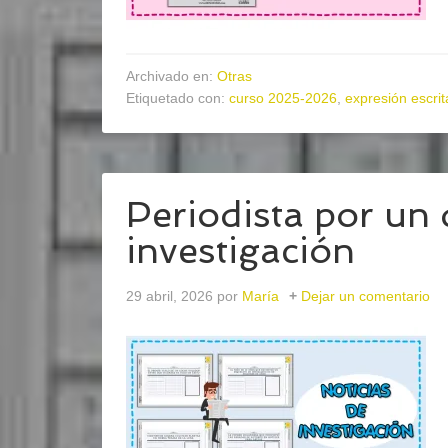
Archivado en:
Otras
Etiquetado con:
curso 2025-2026
,
expresión escrit
Periodista por un 
investigación
29 abril, 2026
por
María
Dejar un comentario