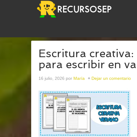
USTED ESTÁ AQUÍ:
INICIO
/
ARCHIVOS PARAEXP
Escritura creativa
para escribir en v
16 julio, 2026
por
María
Dejar un comentario