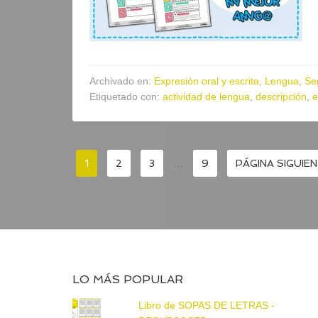
Archivado en:
Expresión oral y escrita
,
Lengua
,
Se
Etiquetado con:
actividad de lengua
,
descripción
,
e
1
2
3
…
9
PÁGINA SIGUIEN
LO MÁS POPULAR
Libro de SOPAS DE LETRAS -