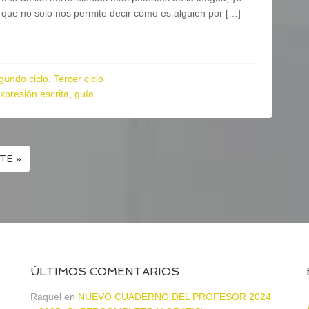
que no solo nos permite decir cómo es alguien por […]
gundo ciclo
,
Tercer ciclo
xpresión escrita
,
guía
TE »
ÚLTIMOS COMENTARIOS
Raquel
en
NUEVO CUADERNO DEL PROFESOR 2024