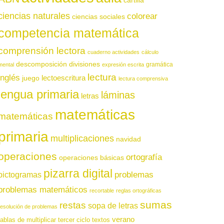
cartilla
ciencias naturales
colorear
ciencias sociales
competencia matemática
comprensión lectora
cuaderno actividades
cálculo
descomposición
divisiones
gramática
mental
expresión escrita
lectura
inglés
juego
lectoescritura
lectura comprensiva
lengua primaria
láminas
letras
matemáticas
matemáticas
primaria
multiplicaciones
navidad
operaciones
ortografía
operaciones básicas
pizarra digital
pictogramas
problemas
problemas matemáticos
recortable
reglas ortográficas
sumas
restas
sopa de letras
resolución de problemas
verano
tablas de multiplicar
tercer ciclo
textos