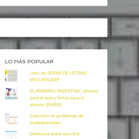
LO MÁS POPULAR
Libro de SOPAS DE LETRAS -
RECURSOSEP
EL APARATO DIGESTIVO: láminas
para el aula y fichas para el
alumno (ES/EN)
Colección de problemas de
multiplicaciones
Divisiones entre una cifra