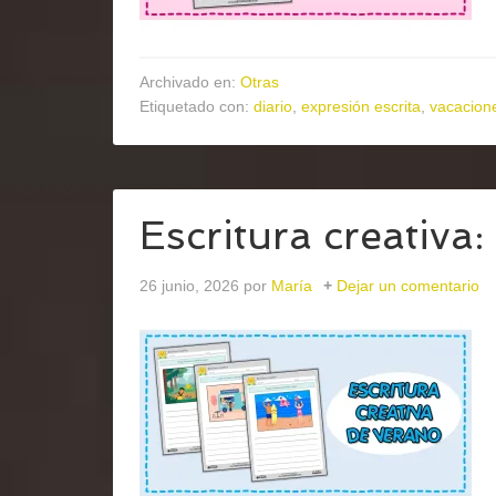
Archivado en:
Otras
Etiquetado con:
diario
,
expresión escrita
,
vacacion
Escritura creativa:
26 junio, 2026
por
María
Dejar un comentario