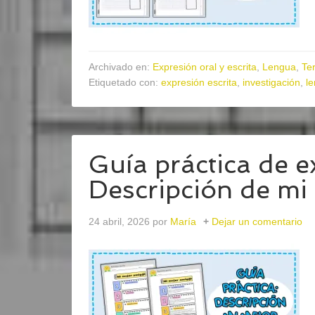
Archivado en:
Expresión oral y escrita
,
Lengua
,
Ter
Etiquetado con:
expresión escrita
,
investigación
,
l
Guía práctica de e
Descripción de mi
24 abril, 2026
por
María
Dejar un comentario