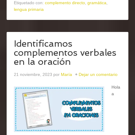
Etiquetado con:
complemento directo
,
gramática
,
lengua primaria
Identificamos
complementos verbales
en la oración
21 noviembre, 2023
por
María
Dejar un comentario
Hola
a