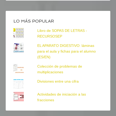
LO MÁS POPULAR
Libro de SOPAS DE LETRAS -
RECURSOSEP
EL APARATO DIGESTIVO: láminas
para el aula y fichas para el alumno
(ES/EN)
Colección de problemas de
multiplicaciones
Divisiones entre una cifra
Actividades de iniciación a las
fracciones