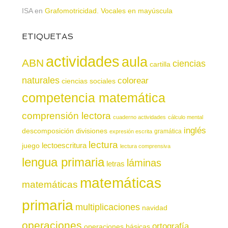
ISA
en
Grafomotricidad. Vocales en mayúscula
ETIQUETAS
actividades
aula
ABN
ciencias
cartilla
naturales
colorear
ciencias sociales
competencia matemática
comprensión lectora
cuaderno actividades
cálculo mental
inglés
descomposición
divisiones
gramática
expresión escrita
lectura
juego
lectoescritura
lectura comprensiva
lengua primaria
láminas
letras
matemáticas
matemáticas
primaria
multiplicaciones
navidad
operaciones
ortografía
operaciones básicas