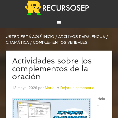
USTED ESTÁ AQUÍ:
INICIO
/
ARCHIVOS PARA
LENGUA
/
GRAMÁTICA
/
COMPLEMENTOS VERBALES
Actividades sobre los
complementos de la
oración
12 mayo, 2026
por
María
Dejar un comentario
Hola
a