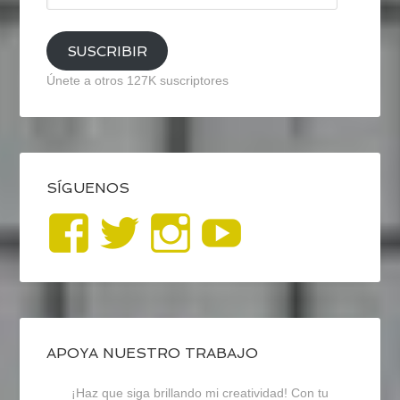
email
SUSCRIBIR
Únete a otros 127K suscriptores
SÍGUENOS
Ver
Ver
Ver
YouTub
perfil
perfil
perfil
de
de
de
blogrecursosep
recursosep
recursosep
APOYA NUESTRO TRABAJO
¡Haz que siga brillando mi creatividad! Con tu