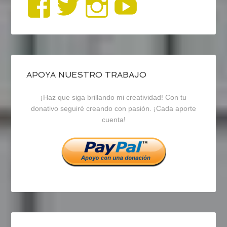
Ver
Ver
Ver
YouTub
perfil
perfil
perfil
de
de
de
blogrecursosep
recursosep
recursosep
APOYA NUESTRO TRABAJO
¡Haz que siga brillando mi creatividad! Con tu
en
en
en
donativo seguiré creando con pasión. ¡Cada aporte
cuenta!
Facebook
Twitter
Instagram