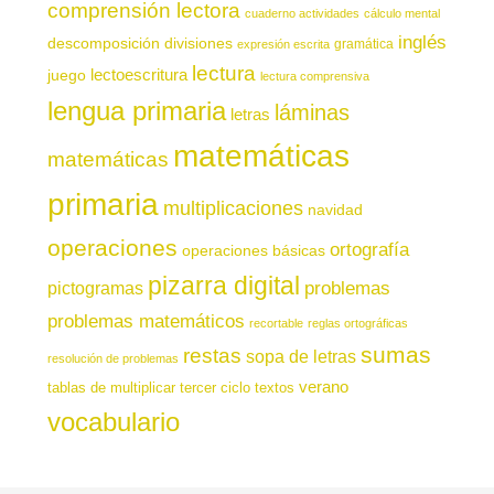
comprensión lectora
cuaderno actividades
cálculo mental
inglés
descomposición
divisiones
gramática
expresión escrita
lectura
juego
lectoescritura
lectura comprensiva
lengua primaria
láminas
letras
matemáticas
matemáticas
primaria
multiplicaciones
navidad
operaciones
ortografía
operaciones básicas
pizarra digital
pictogramas
problemas
problemas matemáticos
recortable
reglas ortográficas
sumas
restas
sopa de letras
resolución de problemas
verano
tablas de multiplicar
tercer ciclo
textos
vocabulario