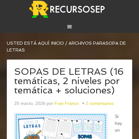
USTED ESTÁ AQUÍ:
INICIO
/
ARCHIVOS PARASOPA DE
LETRAS
SOPAS DE LETRAS (16
temáticas, 2 niveles por
temática + soluciones)
25 marzo, 2026
por
Fran Franco
2 comentarios
Si
hay
un