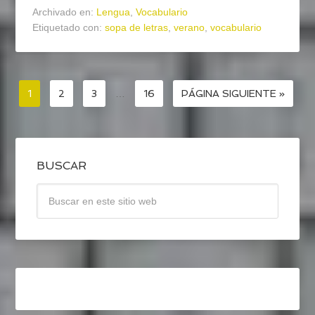
Archivado en:
Lengua
,
Vocabulario
Etiquetado con:
sopa de letras
,
verano
,
vocabulario
1
2
3
…
16
PÁGINA SIGUIENTE »
BUSCAR