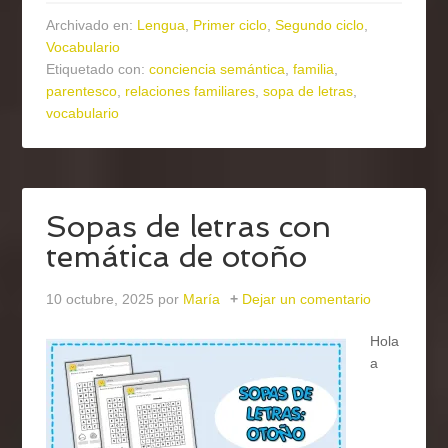
Archivado en:
Lengua
,
Primer ciclo
,
Segundo ciclo
,
Vocabulario
Etiquetado con:
conciencia semántica
,
familia
,
parentesco
,
relaciones familiares
,
sopa de letras
,
vocabulario
Sopas de letras con
temática de otoño
10 octubre, 2025
por
María
Dejar un comentario
Hola
a