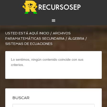
USTED ESTÁ AQUÍ:
INICIO
/
ARCHIVOS
PARA
MATEMÁTICAS SECUNDARIA
/
ÁLGEBRA
/
SISTEMAS DE ECUACIONES
Lo sentimos, ningún contenido coincide con sus
criterios.
BUSCAR