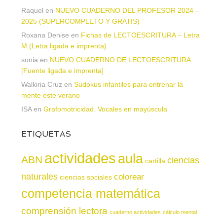
Raquel
en
NUEVO CUADERNO DEL PROFESOR 2024 –
2025 (SUPERCOMPLETO Y GRATIS)
Roxana Denise
en
Fichas de LECTOESCRITURA – Letra
M (Letra ligada e imprenta)
sonia
en
NUEVO CUADERNO DE LECTOESCRITURA
[Fuente ligada e imprenta]
Walkiria Cruz
en
Sudokus infantiles para entrenar la
mente este verano
ISA
en
Grafomotricidad. Vocales en mayúscula
ETIQUETAS
actividades
aula
ABN
ciencias
cartilla
naturales
colorear
ciencias sociales
competencia matemática
comprensión lectora
cuaderno actividades
cálculo mental