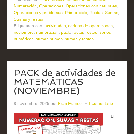
Numeración
,
Operaciones
,
Operaciones con naturales
,
Operaciones y problemas
,
Primer ciclo
,
Restas
,
Sumas
,
Sumas y restas
Etiquetado con:
actividades
,
cadena de operaciones
,
noviembre
,
numeración
,
pack
,
restar
,
restas
,
series
numéricas
,
sumar
,
sumas
,
sumas y restas
PACK de actividades de
MATEMÁTICAS
(NOVIEMBRE)
9 noviembre, 2025
por
Fran Franco
1 comentario
El