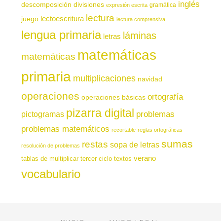
inglés
descomposición
divisiones
gramática
expresión escrita
lectura
juego
lectoescritura
lectura comprensiva
lengua primaria
láminas
letras
matemáticas
matemáticas
primaria
multiplicaciones
navidad
operaciones
ortografía
operaciones básicas
pizarra digital
pictogramas
problemas
problemas matemáticos
recortable
reglas ortográficas
sumas
restas
sopa de letras
resolución de problemas
verano
tablas de multiplicar
tercer ciclo
textos
vocabulario