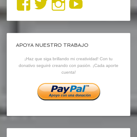
Ver
Ver
Ver
YouTub
perfil
perfil
perfil
de
de
de
blogrecursosep
recursosep
recursosep
APOYA NUESTRO TRABAJO
¡Haz que siga brillando mi creatividad! Con tu
en
en
en
donativo seguiré creando con pasión. ¡Cada aporte
cuenta!
Facebook
Twitter
Instagram