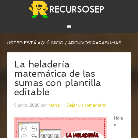
USTED ESTÁ AQUÍ:
INICIO
/
ARCHIVOS PARASUMAS
La heladería
matemática de las
sumas con plantilla
editable
9 junio, 2026
por
María
Dejar un comentario
Hola
a