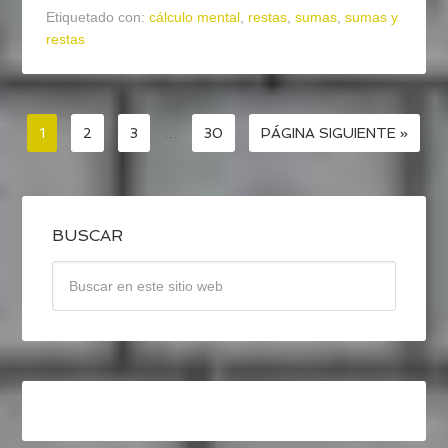
Etiquetado con:
cálculo mental
,
restas
,
sumas
,
sumas y
restas
1
2
3
…
30
PÁGINA SIGUIENTE »
BUSCAR