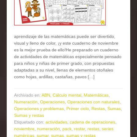
aprendizaje de las matemáticas puede ser divertido,
visual y lleno de color, ¡y este cuaderno de noviembre
es la mejor prueba de ello!He preparado un cuaderno
de actividades de matemáticas especialmente pensado
para niños y niñas de primer grado, con propuestas
adaptadas a su nivel, llenas de elementos otoñales
como hojas, ardillas, castañas, pavos […]
Archivado en:
ABN
,
Cálculo mental
,
Matemáticas
,
Numeración
,
Operaciones
,
Operaciones con naturales
,
Operaciones y problemas
,
Primer ciclo
,
Restas
,
Sumas
,
Sumas y restas
Etiquetado con:
actividades
,
cadena de operaciones
,
noviembre
,
numeración
,
pack
,
restar
,
restas
,
series
numéricas
,
sumar
,
sumas
,
sumas y restas