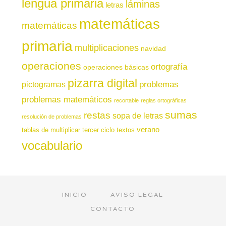
lengua primaria
láminas
letras
matemáticas
matemáticas
primaria
multiplicaciones
navidad
operaciones
ortografía
operaciones básicas
pizarra digital
pictogramas
problemas
problemas matemáticos
recortable
reglas ortográficas
sumas
restas
sopa de letras
resolución de problemas
verano
tablas de multiplicar
tercer ciclo
textos
vocabulario
INICIO
AVISO LEGAL
CONTACTO