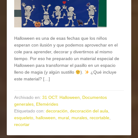
Halloween es una de esas fechas que los niños
esperan con ilusión y que podemos aprovechar en el
cole para aprender, decorar y divertirnos al mismo
tiempo. Por eso he preparado un material especial de
Halloween para transformar el pasillo en un espacio
lleno de magia (y algún sustillo
).
¿Qué incluye
este material? […]
Archivado en:
31 OCT: Halloween
,
Documentos
generales
,
Efemérides
Etiquetado con:
decoración
,
decoración del aula
,
esqueleto
,
halloween
,
mural
,
murales
,
recortable
,
recortar