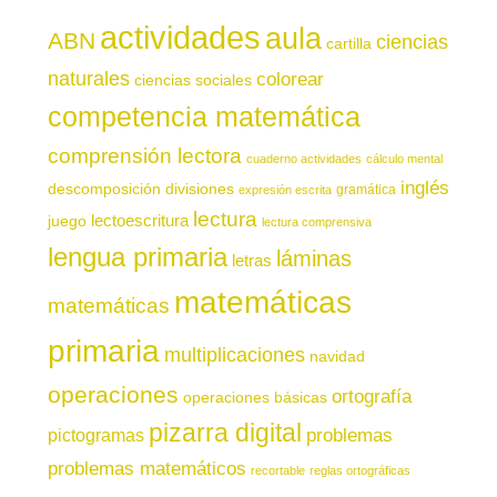
actividades
aula
ABN
ciencias
cartilla
naturales
colorear
ciencias sociales
competencia matemática
comprensión lectora
cuaderno actividades
cálculo mental
inglés
descomposición
divisiones
gramática
expresión escrita
lectura
juego
lectoescritura
lectura comprensiva
lengua primaria
láminas
letras
matemáticas
matemáticas
primaria
multiplicaciones
navidad
operaciones
ortografía
operaciones básicas
pizarra digital
pictogramas
problemas
problemas matemáticos
recortable
reglas ortográficas