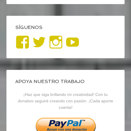
SÍGUENOS
Ver
Ver
Ver
YouTub
perfil
perfil
perfil
de
de
de
blogrecursosep
recursosep
recursosep
APOYA NUESTRO TRABAJO
¡Haz que siga brillando mi creatividad! Con tu
en
en
en
donativo seguiré creando con pasión. ¡Cada aporte
cuenta!
Facebook
Twitter
Instagram