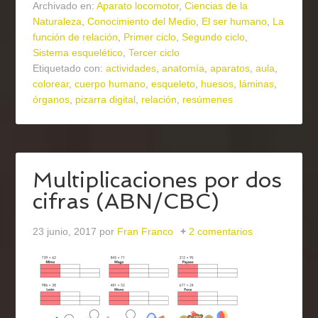
Archivado en:
Aparato locomotor
,
Ciencias de la
Naturaleza
,
Conocimiento del Medio
,
El ser humano
,
La
función de relación
,
Primer ciclo
,
Segundo ciclo
,
Sistema esquelético
,
Tercer ciclo
Etiquetado con:
actividades
,
anatomía
,
aparatos
,
aula
,
colorear
,
cuerpo humano
,
esqueleto
,
huesos
,
láminas
,
órganos
,
pizarra digital
,
relación
,
resúmenes
Multiplicaciones por dos
cifras (ABN/CBC)
23 junio, 2017
por
Fran Franco
2 comentarios