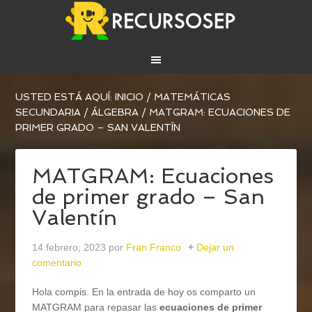
USTED ESTÁ AQUÍ:
INICIO
/
MATEMÁTICAS
SECUNDARIA
/
ÁLGEBRA
/
MATGRAM: ECUACIONES DE
PRIMER GRADO – SAN VALENTÍN
MATGRAM: Ecuaciones
de primer grado – San
Valentín
14 febrero, 2023
por
Fran Franco
Dejar un
comentario
Hola compis. En la entrada de hoy os comparto un
MATGRAM para repasar las
ecuaciones de primer