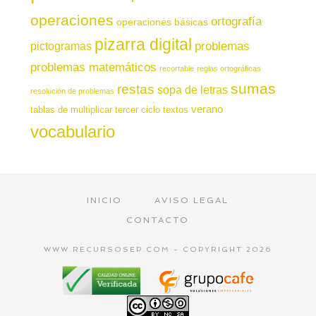
operaciones
ortografía
operaciones básicas
pizarra digital
pictogramas
problemas
problemas matemáticos
recortable
reglas ortográficas
sumas
restas
sopa de letras
resolución de problemas
verano
tablas de multiplicar
tercer ciclo
textos
vocabulario
INICIO
AVISO LEGAL
CONTACTO
WWW.RECURSOSEP.COM - COPYRIGHT 2026