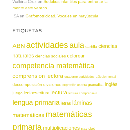
Walkiria Cruz
en
Sudokus infantiles para entrenar la
mente este verano
ISA
en
Grafomotricidad. Vocales en mayúscula
ETIQUETAS
actividades
aula
ABN
ciencias
cartilla
naturales
colorear
ciencias sociales
competencia matemática
comprensión lectora
cuaderno actividades
cálculo mental
inglés
descomposición
divisiones
gramática
expresión escrita
lectura
juego
lectoescritura
lectura comprensiva
lengua primaria
láminas
letras
matemáticas
matemáticas
primaria
multiplicaciones
navidad