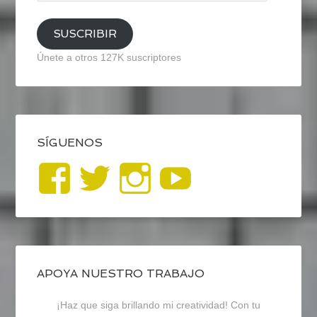
email
SUSCRIBIR
Únete a otros 127K suscriptores
SÍGUENOS
Ver
Ver
Ver
YouTub
perfil
perfil
perfil
de
de
de
blogrecursosep
recursosep
recursosep
APOYA NUESTRO TRABAJO
¡Haz que siga brillando mi creatividad! Con tu