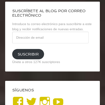
SUSCRÍBETE AL BLOG POR CORREO
ELECTRÓNICO
Introduce tu correo electrónico para suscribirte a este
blog y recibir notificaciones de nuevas entradas.
Dirección
de
email
SUSCRIBIR
Únete a otros 127K suscriptores
SÍGUENOS
Ver
Ver
Ver
YouTub