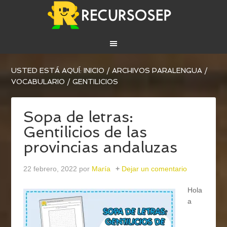
USTED ESTÁ AQUÍ:
INICIO
/
ARCHIVOS PARA
LENGUA
/
VOCABULARIO
/
GENTILICIOS
Sopa de letras:
Gentilicios de las
provincias andaluzas
22 febrero, 2022
por
María
Dejar un comentario
Hola
a