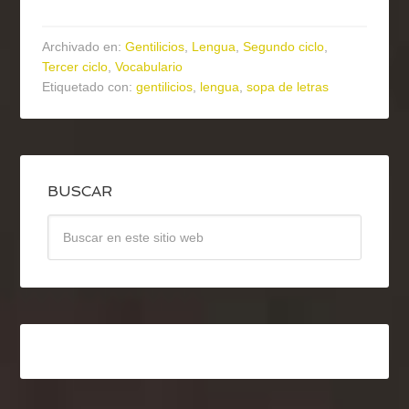
Archivado en:
Gentilicios
,
Lengua
,
Segundo ciclo
,
Tercer ciclo
,
Vocabulario
Etiquetado con:
gentilicios
,
lengua
,
sopa de letras
BUSCAR