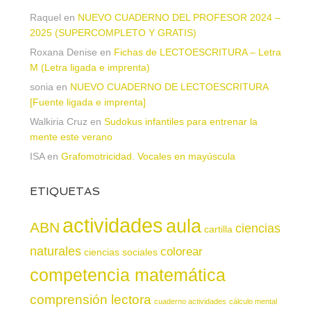
Raquel
en
NUEVO CUADERNO DEL PROFESOR 2024 –
2025 (SUPERCOMPLETO Y GRATIS)
Roxana Denise
en
Fichas de LECTOESCRITURA – Letra
M (Letra ligada e imprenta)
sonia
en
NUEVO CUADERNO DE LECTOESCRITURA
[Fuente ligada e imprenta]
Walkiria Cruz
en
Sudokus infantiles para entrenar la
mente este verano
ISA
en
Grafomotricidad. Vocales en mayúscula
ETIQUETAS
actividades
aula
ABN
ciencias
cartilla
naturales
colorear
ciencias sociales
competencia matemática
comprensión lectora
cuaderno actividades
cálculo mental