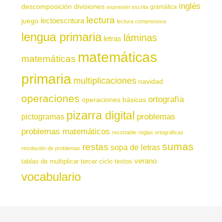
inglés
descomposición
divisiones
gramática
expresión escrita
lectura
juego
lectoescritura
lectura comprensiva
lengua primaria
láminas
letras
matemáticas
matemáticas
primaria
multiplicaciones
navidad
operaciones
ortografía
operaciones básicas
pizarra digital
pictogramas
problemas
problemas matemáticos
recortable
reglas ortográficas
sumas
restas
sopa de letras
resolución de problemas
verano
tablas de multiplicar
tercer ciclo
textos
vocabulario