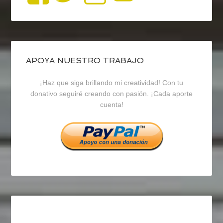
perfil
perfil
perfil
de
de
de
blogrecursosep
recursosep
recursosep
APOYA NUESTRO TRABAJO
¡Haz que siga brillando mi creatividad! Con tu
en
en
en
donativo seguiré creando con pasión. ¡Cada aporte
cuenta!
Facebook
Twitter
Instagram