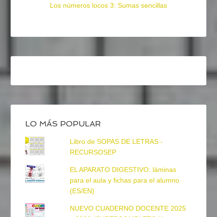
Los números locos 3: Sumas sencillas
LO MÁS POPULAR
Libro de SOPAS DE LETRAS -
RECURSOSEP
EL APARATO DIGESTIVO: láminas
para el aula y fichas para el alumno
(ES/EN)
NUEVO CUADERNO DOCENTE 2025