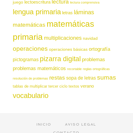
lectura
juego
lectoescritura
lectura comprensiva
lengua primaria
láminas
letras
matemáticas
matemáticas
primaria
multiplicaciones
navidad
operaciones
ortografía
operaciones básicas
pizarra digital
pictogramas
problemas
problemas matemáticos
recortable
reglas ortográficas
sumas
restas
sopa de letras
resolución de problemas
verano
tablas de multiplicar
tercer ciclo
textos
vocabulario
INICIO
AVISO LEGAL
CONTACTO