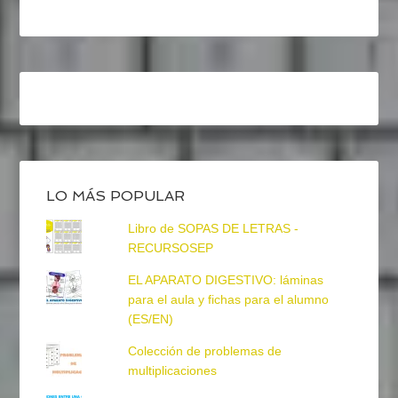
LO MÁS POPULAR
Libro de SOPAS DE LETRAS -
RECURSOSEP
EL APARATO DIGESTIVO: láminas
para el aula y fichas para el alumno
(ES/EN)
Colección de problemas de
multiplicaciones