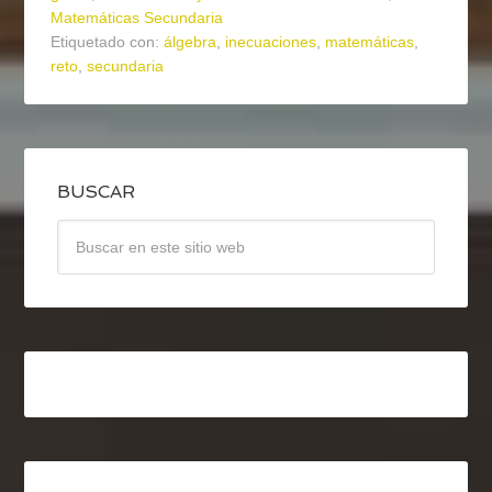
Matemáticas Secundaria
Etiquetado con:
álgebra
,
inecuaciones
,
matemáticas
,
reto
,
secundaria
BUSCAR