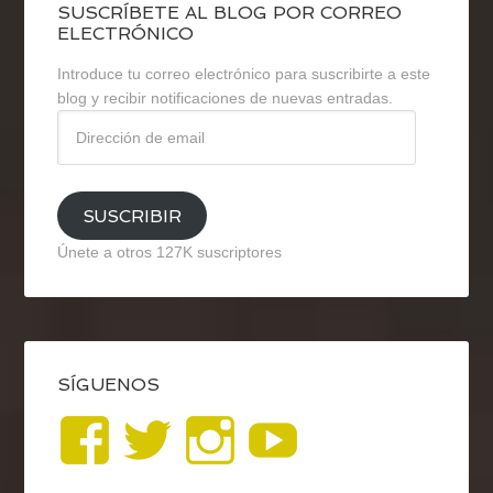
SUSCRÍBETE AL BLOG POR CORREO
ELECTRÓNICO
Introduce tu correo electrónico para suscribirte a este
blog y recibir notificaciones de nuevas entradas.
Dirección
de
email
SUSCRIBIR
Únete a otros 127K suscriptores
SÍGUENOS
Ver
Ver
Ver
YouTub