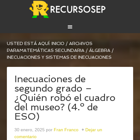
USTED ESTÁ AQUÍ:
INICIO
/
ARCHIVOS
PARA
MATEMÁTICAS SECUNDARIA
/
ÁLGEBRA
/
INECUACIONES Y SISTEMAS DE INECUACIONES
Inecuaciones de
segundo grado –
¿Quién robó el cuadro
del museo? (4.º de
ESO)
30 enero, 2025
por
Fran Franco
Dejar un
comentario