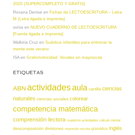
2025 (SUPERCOMPLETO Y GRATIS)
Roxana Denise
en
Fichas de LECTOESCRITURA – Letra
M (Letra ligada e imprenta)
sonia
en
NUEVO CUADERNO DE LECTOESCRITURA
[Fuente ligada e imprenta]
Walkiria Cruz
en
Sudokus infantiles para entrenar la
mente este verano
ISA
en
Grafomotricidad. Vocales en mayúscula
ETIQUETAS
actividades
aula
ABN
ciencias
cartilla
naturales
colorear
ciencias sociales
competencia matemática
comprensión lectora
cuaderno actividades
cálculo mental
inglés
descomposición
divisiones
gramática
expresión escrita