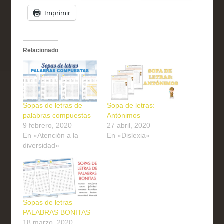
Imprimir
Relacionado
Sopas de letras de
Sopa de letras:
palabras compuestas
Antónimos
9 febrero, 2020
27 abril, 2020
En «Atención a la
En «Dislexia»
diversidad»
Sopas de letras –
PALABRAS BONITAS
18 marzo, 2020