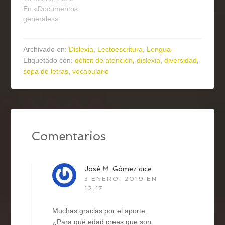
En «Documentos
generales»
Archivado en:
Dislexia
,
Lectoescritura
,
Lengua
Etiquetado con:
déficit de atención
,
dislexia
,
diversidad
,
sopa de letras
,
vocabulario
Comentarios
José M. Gómez
dice
3 ENERO, 2019 EN
12:17
Muchas gracias por el aporte.
¿Para qué edad crees que son