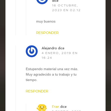
dice
16 OCTUBRE,
2023 EN 02:12
muy buenos
RESPONDER
Alejandro
dice
4 ENERO, 2019 EN
16:24
Estupendo material una vez más.
Muy agradecido a tu trabajo y tu
tiempo.
RESPONDER
Fran
dice