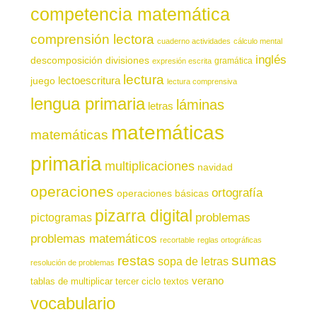
competencia matemática
comprensión lectora
cuaderno actividades
cálculo mental
inglés
descomposición
divisiones
gramática
expresión escrita
lectura
juego
lectoescritura
lectura comprensiva
lengua primaria
láminas
letras
matemáticas
matemáticas
primaria
multiplicaciones
navidad
operaciones
ortografía
operaciones básicas
pizarra digital
pictogramas
problemas
problemas matemáticos
recortable
reglas ortográficas
sumas
restas
sopa de letras
resolución de problemas
verano
tablas de multiplicar
tercer ciclo
textos
vocabulario