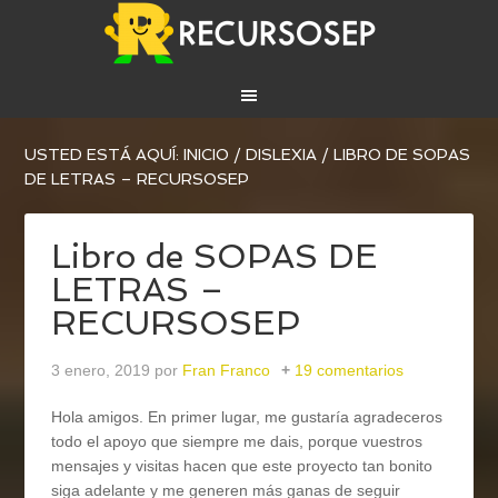
USTED ESTÁ AQUÍ:
INICIO
/
DISLEXIA
/
LIBRO DE SOPAS
DE LETRAS – RECURSOSEP
Libro de SOPAS DE
LETRAS –
RECURSOSEP
3 enero, 2019
por
Fran Franco
19 comentarios
Hola amigos. En primer lugar, me gustaría agradeceros
todo el apoyo que siempre me dais, porque vuestros
mensajes y visitas hacen que este proyecto tan bonito
siga adelante y me generen más ganas de seguir