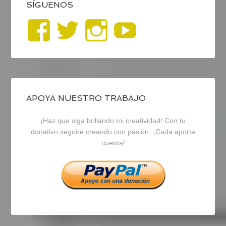
SÍGUENOS
Ver
Ver
Ver
YouTub
perfil
perfil
perfil
de
de
de
blogrecursosep
recursosep
recursosep
APOYA NUESTRO TRABAJO
¡Haz que siga brillando mi creatividad! Con tu
en
en
en
donativo seguiré creando con pasión. ¡Cada aporte
cuenta!
Facebook
Twitter
Instagram