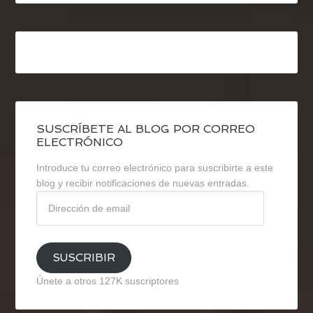
SUSCRÍBETE AL BLOG POR CORREO
ELECTRÓNICO
Introduce tu correo electrónico para suscribirte a este
blog y recibir notificaciones de nuevas entradas.
Dirección
de
email
SUSCRIBIR
Únete a otros 127K suscriptores