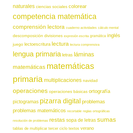
naturales
colorear
ciencias sociales
competencia matemática
comprensión lectora
cuaderno actividades
cálculo mental
inglés
descomposición
divisiones
gramática
expresión escrita
lectura
juego
lectoescritura
lectura comprensiva
lengua primaria
láminas
letras
matemáticas
matemáticas
primaria
multiplicaciones
navidad
operaciones
ortografía
operaciones básicas
pizarra digital
pictogramas
problemas
problemas matemáticos
recortable
reglas ortográficas
sumas
restas
sopa de letras
resolución de problemas
verano
tablas de multiplicar
tercer ciclo
textos