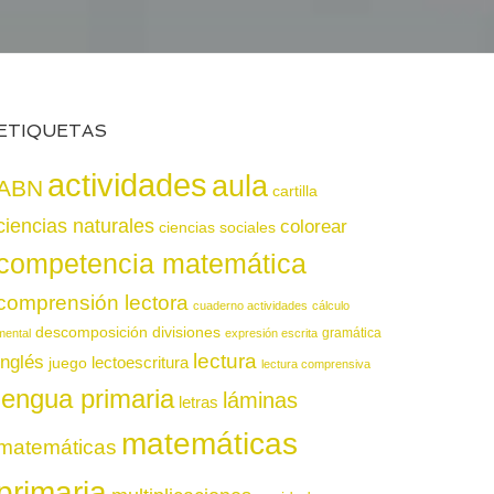
ETIQUETAS
actividades
aula
ABN
cartilla
ciencias naturales
colorear
ciencias sociales
competencia matemática
comprensión lectora
cuaderno actividades
cálculo
descomposición
divisiones
gramática
mental
expresión escrita
lectura
inglés
juego
lectoescritura
lectura comprensiva
lengua primaria
láminas
letras
matemáticas
matemáticas
primaria