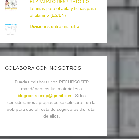
EL APARATO RESPIRATORIO:
láminas para el aula y fichas para
el alumno (ES/EN)
Divisiones entre una cifra
COLABORA CON NOSOTROS
Puedes colaborar con RECURSOSEP
mandándonos tus materiales a
blogrecursosep@gmail.com
. Si los
consideramos apropiados se colocarán en la
web para que el resto de seguidores disfruten
de ellos.