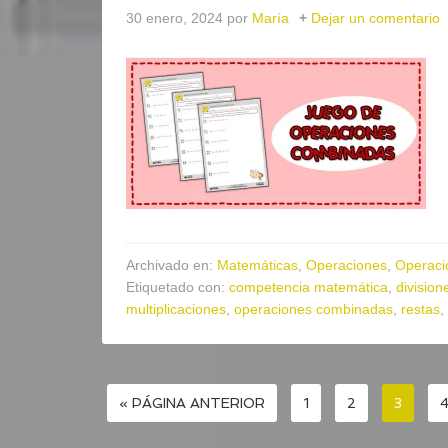
30 enero, 2024
por
María
Dejar un comentario
Archivado en:
Matemáticas
,
Operaciones
,
Operaci
Etiquetado con:
competencia matemática
,
division
multiplicaciones
,
operaciones combinadas
,
restas
,
« PÁGINA ANTERIOR
1
2
3