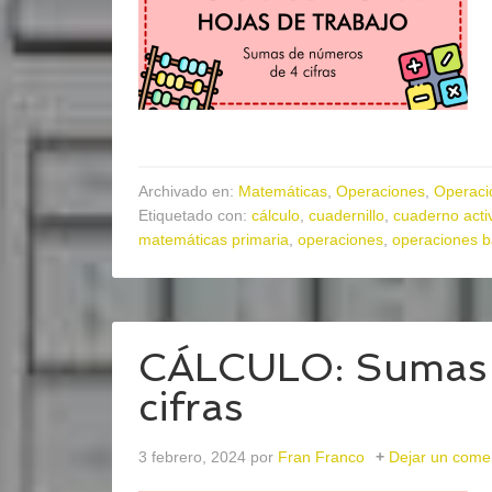
Archivado en:
Matemáticas
,
Operaciones
,
Operaci
Etiquetado con:
cálculo
,
cuadernillo
,
cuaderno acti
matemáticas primaria
,
operaciones
,
operaciones b
CÁLCULO: Sumas 
cifras
3 febrero, 2024
por
Fran Franco
Dejar un come