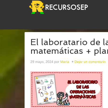
USTED ESTÁ AQUÍ:
INICIO
/
ARCHIVOS PARASU
El laboratario de 
matemáticas + plan
29 mayo, 2024
por
María
Dejar un comentario