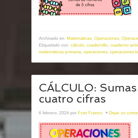
Archivado en:
Matemáticas
,
Operaciones
,
Operaci
Etiquetado con:
cálculo
,
cuadernillo
,
cuaderno acti
matemáticas primaria
,
operaciones
,
operaciones b
CÁLCULO: Sumas 
cuatro cifras
6 febrero, 2024
por
Fran Franco
Dejar un come