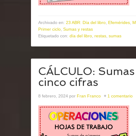
Archivado en:
23 ABR: Día del libro
,
Efemérides
,
M
Primer ciclo
,
Sumas y restas
Etiquetado con:
día del libro
,
restas
,
sumas
CÁLCULO: Sumas 
cinco cifras
8 febrero, 2024
por
Fran Franco
1 comentario