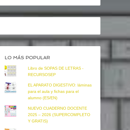
LO MÁS POPULAR
Libro de SOPAS DE LETRAS -
RECURSOSEP
EL APARATO DIGESTIVO: láminas
para el aula y fichas para el
alumno (ES/EN)
NUEVO CUADERNO DOCENTE
2025 – 2026 (SUPERCOMPLETO
Y GRATIS)