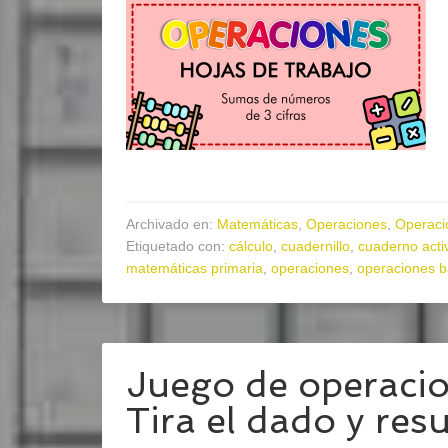
Archivado en:
Matemáticas
,
Operaciones
,
Operaci
Etiquetado con:
cálculo
,
cuadernillo
,
cuaderno acti
matemáticas primaria
,
operaciones
,
operaciones b
Juego de operaci
Tira el dado y res