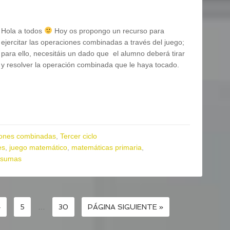
Hola a todos
Hoy os propongo un recurso para
ejercitar las operaciones combinadas a través del juego;
para ello, necesitáis un dado que el alumno deberá tirar
y resolver la operación combinada que le haya tocado.
ones combinadas
,
Tercer ciclo
es
,
juego matemático
,
matemáticas primaria
,
sumas
4
5
…
30
PÁGINA SIGUIENTE »