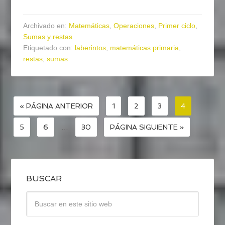
Archivado en:
Matemáticas
,
Operaciones
,
Primer ciclo
,
Sumas y restas
Etiquetado con:
laberintos
,
matemáticas primaria
,
restas
,
sumas
« PÁGINA ANTERIOR
1
2
3
4
5
6
…
30
PÁGINA SIGUIENTE »
BUSCAR