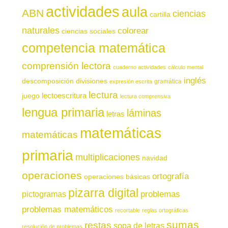
actividades
aula
ABN
ciencias
cartilla
naturales
colorear
ciencias sociales
competencia matemática
comprensión lectora
cuaderno actividades
cálculo mental
inglés
descomposición
divisiones
gramática
expresión escrita
lectura
juego
lectoescritura
lectura comprensiva
lengua primaria
láminas
letras
matemáticas
matemáticas
primaria
multiplicaciones
navidad
operaciones
ortografía
operaciones básicas
pizarra digital
pictogramas
problemas
problemas matemáticos
recortable
reglas ortográficas
sumas
restas
sopa de letras
resolución de problemas