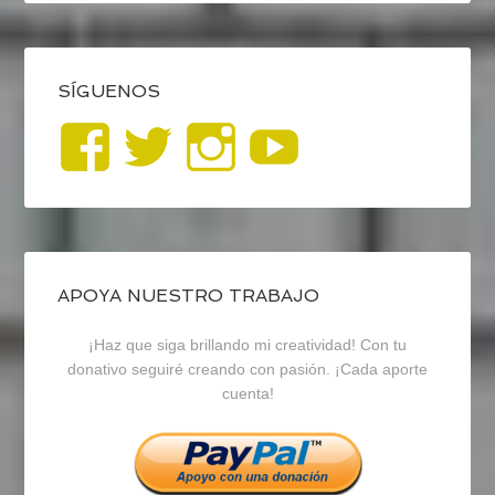
SÍGUENOS
Ver
Ver
Ver
YouTub
perfil
perfil
perfil
de
de
de
blogrecursosep
recursosep
recursosep
APOYA NUESTRO TRABAJO
¡Haz que siga brillando mi creatividad! Con tu
en
en
en
donativo seguiré creando con pasión. ¡Cada aporte
cuenta!
Facebook
Twitter
Instagram