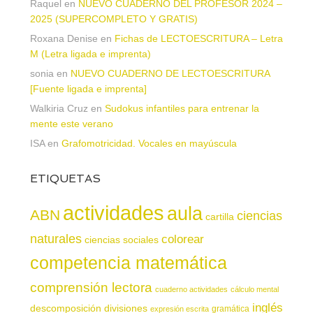
Raquel
en
NUEVO CUADERNO DEL PROFESOR 2024 –
2025 (SUPERCOMPLETO Y GRATIS)
Roxana Denise
en
Fichas de LECTOESCRITURA – Letra
M (Letra ligada e imprenta)
sonia
en
NUEVO CUADERNO DE LECTOESCRITURA
[Fuente ligada e imprenta]
Walkiria Cruz
en
Sudokus infantiles para entrenar la
mente este verano
ISA
en
Grafomotricidad. Vocales en mayúscula
ETIQUETAS
actividades
aula
ABN
ciencias
cartilla
naturales
colorear
ciencias sociales
competencia matemática
comprensión lectora
cuaderno actividades
cálculo mental
inglés
descomposición
divisiones
gramática
expresión escrita