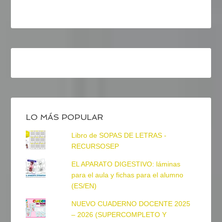
LO MÁS POPULAR
Libro de SOPAS DE LETRAS -
RECURSOSEP
EL APARATO DIGESTIVO: láminas
para el aula y fichas para el alumno
(ES/EN)
NUEVO CUADERNO DOCENTE 2025
– 2026 (SUPERCOMPLETO Y