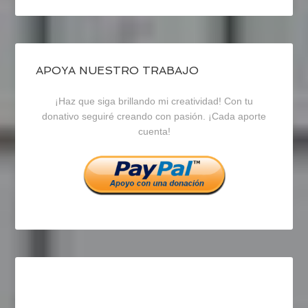
perfil
perfil
perfil
de
de
de
blogrecursosep
recursosep
recursosep
APOYA NUESTRO TRABAJO
¡Haz que siga brillando mi creatividad! Con tu
en
en
en
donativo seguiré creando con pasión. ¡Cada aporte
cuenta!
Facebook
Twitter
Instagram