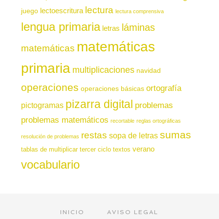
lectura
juego
lectoescritura
lectura comprensiva
lengua primaria
láminas
letras
matemáticas
matemáticas
primaria
multiplicaciones
navidad
operaciones
ortografía
operaciones básicas
pizarra digital
pictogramas
problemas
problemas matemáticos
recortable
reglas ortográficas
sumas
restas
sopa de letras
resolución de problemas
verano
tablas de multiplicar
tercer ciclo
textos
vocabulario
INICIO
AVISO LEGAL