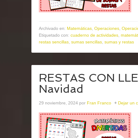
Archivado en:
Matemáticas
,
Operaciones
,
Operaci
Etiquetado con:
cuaderno de actividades
,
matemát
restas sencillas
,
sumas sencillas
,
sumas y restas
RESTAS CON LLEV
Navidad
29 noviembre, 2024
por
Fran Franco
Dejar un 