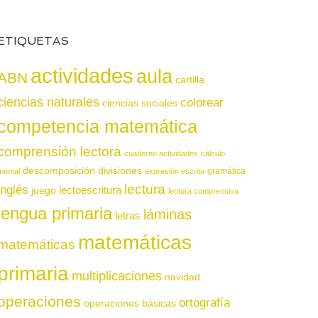
ETIQUETAS
actividades
aula
ABN
cartilla
ciencias naturales
colorear
ciencias sociales
competencia matemática
comprensión lectora
cuaderno actividades
cálculo
descomposición
divisiones
gramática
mental
expresión escrita
lectura
inglés
juego
lectoescritura
lectura comprensiva
lengua primaria
láminas
letras
matemáticas
matemáticas
primaria
multiplicaciones
navidad
operaciones
ortografía
operaciones básicas