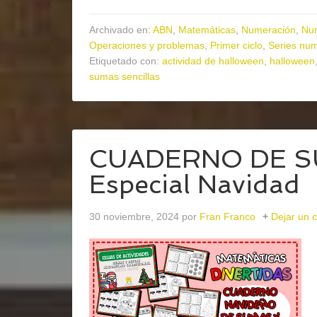
Archivado en:
ABN
,
Matemáticas
,
Numeración
,
Nu
Operaciones y problemas
,
Primer ciclo
,
Series num
Etiquetado con:
actividad de halloween
,
halloween
sumas sencillas
CUADERNO DE S
Especial Navidad
30 noviembre, 2024
por
Fran Franco
Dejar un 