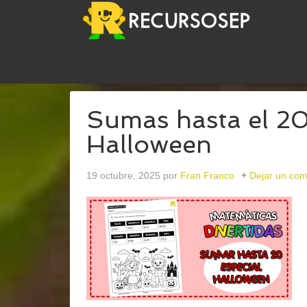
USTED ESTÁ AQUÍ:
INICIO
/
ARCHIVOS PARASUM
Sumas hasta el 20
Halloween
19 octubre, 2025
por
Fran Franco
Dejar un com