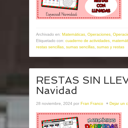
Archivado en:
Matemáticas
,
Operaciones
,
Operaci
Etiquetado con:
cuaderno de actividades
,
matemát
restas sencillas
,
sumas sencillas
,
sumas y restas
RESTAS SIN LLEV
Navidad
28 noviembre, 2024
por
Fran Franco
Dejar un 