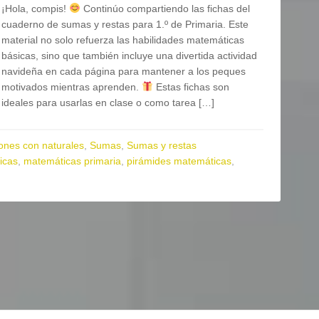
¡Hola, compis!
Continúo compartiendo las fichas del
cuaderno de sumas y restas para 1.º de Primaria. Este
material no solo refuerza las habilidades matemáticas
básicas, sino que también incluye una divertida actividad
navideña en cada página para mantener a los peques
motivados mientras aprenden.
Estas fichas son
ideales para usarlas en clase o como tarea […]
ones con naturales
,
Sumas
,
Sumas y restas
icas
,
matemáticas primaria
,
pirámides matemáticas
,