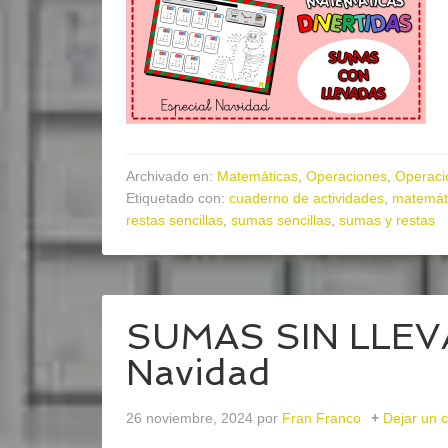
Archivado en:
Matemáticas
,
Operaciones
,
Operaci
Etiquetado con:
cuaderno de actividades
,
matemát
restas sencillas
,
sumas sencillas
,
sumas y restas
SUMAS SIN LLEVA
Navidad
26 noviembre, 2024
por
Fran Franco
Dejar un 