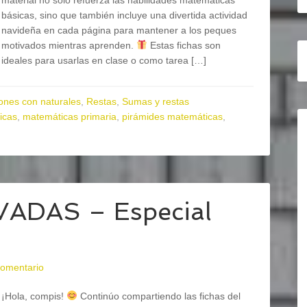
material no solo refuerza las habilidades matemáticas
básicas, sino que también incluye una divertida actividad
navideña en cada página para mantener a los peques
motivados mientras aprenden.
Estas fichas son
ideales para usarlas en clase o como tarea […]
ones con naturales
,
Restas
,
Sumas y restas
icas
,
matemáticas primaria
,
pirámides matemáticas
,
ADAS – Especial
comentario
¡Hola, compis!
Continúo compartiendo las fichas del