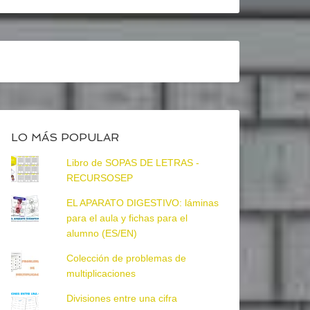
LO MÁS POPULAR
Libro de SOPAS DE LETRAS -
RECURSOSEP
EL APARATO DIGESTIVO: láminas
para el aula y fichas para el
alumno (ES/EN)
Colección de problemas de
multiplicaciones
Divisiones entre una cifra