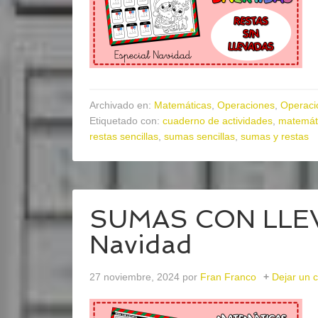
Archivado en:
Matemáticas
,
Operaciones
,
Operaci
Etiquetado con:
cuaderno de actividades
,
matemát
restas sencillas
,
sumas sencillas
,
sumas y restas
SUMAS CON LLEV
Navidad
27 noviembre, 2024
por
Fran Franco
Dejar un 