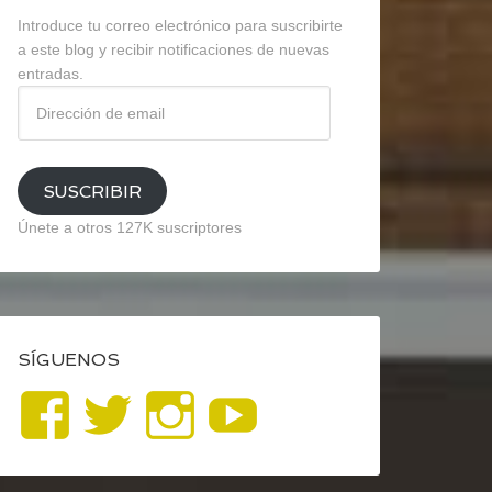
Introduce tu correo electrónico para suscribirte
a este blog y recibir notificaciones de nuevas
entradas.
Dirección
de
email
SUSCRIBIR
Únete a otros 127K suscriptores
SÍGUENOS
Ver
Ver
Ver
YouTube
perfil
perfil
perfil