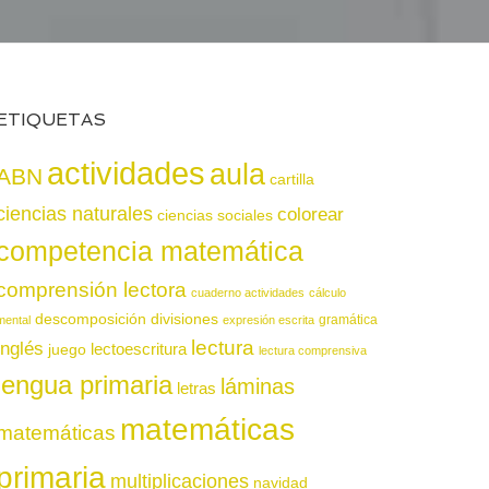
ETIQUETAS
actividades
aula
ABN
cartilla
ciencias naturales
colorear
ciencias sociales
competencia matemática
comprensión lectora
cuaderno actividades
cálculo
descomposición
divisiones
gramática
mental
expresión escrita
lectura
inglés
juego
lectoescritura
lectura comprensiva
lengua primaria
láminas
letras
matemáticas
matemáticas
primaria
multiplicaciones
navidad