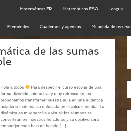
Matemáticas EP
Matemáticas ESO
Lengua
Efemérides
Cuadernos y agendas
Mi tienda de recurso
ERACIONES MATEMATICAS
mática de las sumas
ble
Hola a todos
Para despedir el curso escolar de una
forma divertida, interactiva y muy refrescante, os
proponemos transformar vuestra aula en una auténtica
heladería matemática enfocada en el cálculo mental. La
dinámica es muy sencilla y visual: los alumnos se
convertirán en maestros heladeros y su objetivo será
emparejar cada bola de helado […]