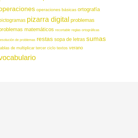
operaciones
ortografía
operaciones básicas
pizarra digital
pictogramas
problemas
problemas matemáticos
recortable
reglas ortográficas
sumas
restas
sopa de letras
resolución de problemas
verano
tablas de multiplicar
tercer ciclo
textos
vocabulario