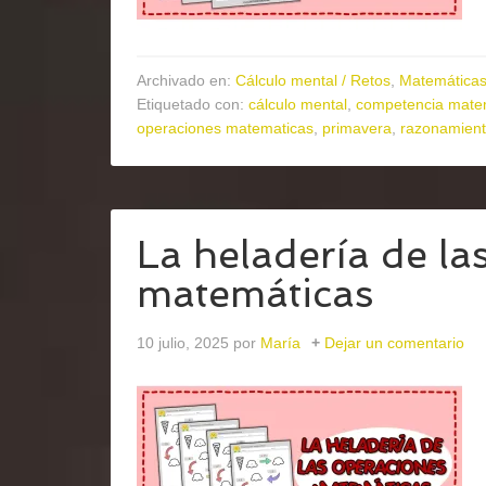
Archivado en:
Cálculo mental / Retos
,
Matemática
Etiquetado con:
cálculo mental
,
competencia mate
operaciones matematicas
,
primavera
,
razonamient
La heladería de la
matemáticas
10 julio, 2025
por
María
Dejar un comentario