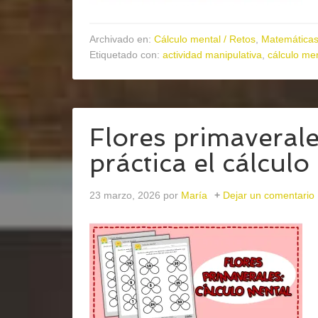
Archivado en:
Cálculo mental / Retos
,
Matemática
Etiquetado con:
actividad manipulativa
,
cálculo me
Flores primaveral
práctica el cálculo
23 marzo, 2026
por
María
Dejar un comentario