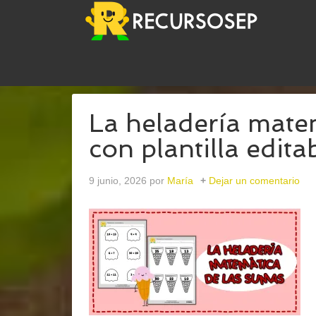
USTED ESTÁ AQUÍ:
INICIO
/
ARCHIVOS PARAOP
La heladería mate
con plantilla edita
9 junio, 2026
por
María
Dejar un comentario