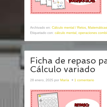
Archivado en:
Cálculo mental / Retos
,
Matemática
Etiquetado con:
cálculo mental
,
operaciones comb
Ficha de repaso p
Cálculo variado
28 enero, 2025
por
María
1 comentario