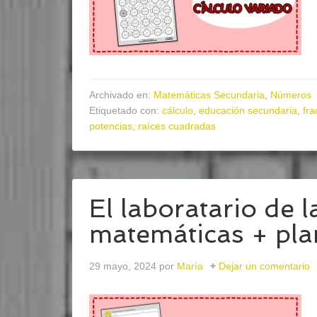
Archivado en:
Matemáticas Secundaria
,
Números
Etiquetado con:
cálculo
,
educación secundaria
,
fra
potencias
,
raíces cuadradas
El laboratario de 
matemáticas + plan
29 mayo, 2024
por
María
Dejar un comentario