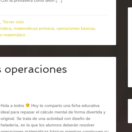
Con la primavera como telón […]
s
,
Tercer ciclo
mática
,
matemáticas primaria
,
operaciones básicas
,
o matemático
s operaciones
Hola a todos
Hoy te comparto una ficha educativa
ideal para repasar el cálculo mental de forma divertida y
original. Se trata de una actividad con diseño de
heladería, en la que los alumnos deberán resolver
operaciones matemáticas básicas mientras construyen su