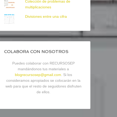
Colección de problemas de
multiplicaciones
Divisiones entre una cifra
COLABORA CON NOSOTROS
Puedes colaborar con RECURSOSEP
mandándonos tus materiales a
blogrecursosep@gmail.com
. Si los
consideramos apropiados se colocarán en la
web para que el resto de seguidores disfruten
de ellos.