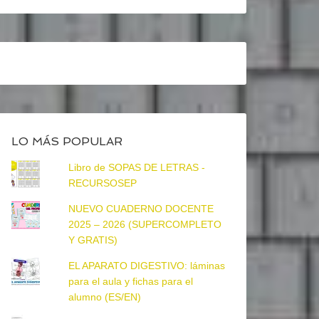
LO MÁS POPULAR
Libro de SOPAS DE LETRAS -
RECURSOSEP
NUEVO CUADERNO DOCENTE
2025 – 2026 (SUPERCOMPLETO
Y GRATIS)
EL APARATO DIGESTIVO: láminas
para el aula y fichas para el
alumno (ES/EN)