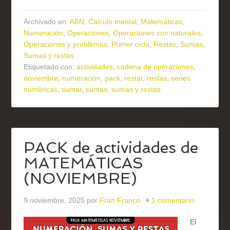
Archivado en:
ABN
,
Cálculo mental
,
Matemáticas
,
Numeración
,
Operaciones
,
Operaciones con naturales
,
Operaciones y problemas
,
Primer ciclo
,
Restas
,
Sumas
,
Sumas y restas
Etiquetado con:
actividades
,
cadena de operaciones
,
noviembre
,
numeración
,
pack
,
restar
,
restas
,
series
numéricas
,
sumar
,
sumas
,
sumas y restas
PACK de actividades de
MATEMÁTICAS
(NOVIEMBRE)
9 noviembre, 2025
por
Fran Franco
1 comentario
El