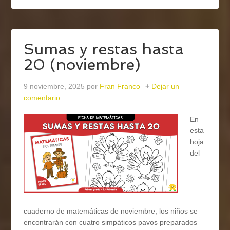
Sumas y restas hasta
20 (noviembre)
9 noviembre, 2025
por
Fran Franco
Dejar un
comentario
En
esta
hoja
del
cuaderno de matemáticas de noviembre, los niños se
encontrarán con cuatro simpáticos pavos preparados