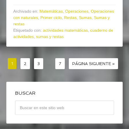
Archivado en:
Matemáticas
,
Operaciones
,
Operaciones
con naturales
,
Primer ciclo
,
Restas
,
Sumas
,
Sumas y
restas
Etiquetado con:
actividades matemáticas
,
cuaderno de
actividades
,
sumas y restas
1
2
3
…
7
PÁGINA SIGUIENTE »
BUSCAR