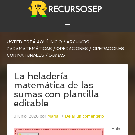
USTED ESTÁ AQUÍ:
INICIO
/
ARCHIVOS
PARA
MATEMÁTICAS
/
OPERACIONES
/
OPERACIONES
CON NATURALES
/
SUMAS
La heladería
matemática de las
sumas con plantilla
editable
9 junio, 2026
por
María
Dejar un comentario
Hola