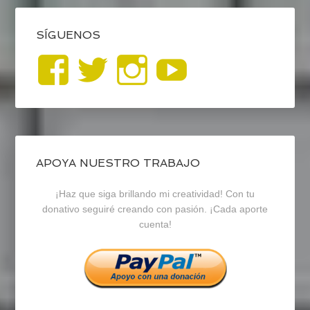
SÍGUENOS
Ver
Ver
Ver
YouTub
perfil
perfil
perfil
de
de
de
blogrecursosep
recursosep
recursosep
APOYA NUESTRO TRABAJO
¡Haz que siga brillando mi creatividad! Con tu
en
en
en
donativo seguiré creando con pasión. ¡Cada aporte
cuenta!
Facebook
Twitter
Instagram