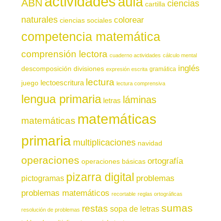
actividades
aula
ABN
ciencias
cartilla
naturales
colorear
ciencias sociales
competencia matemática
comprensión lectora
cuaderno actividades
cálculo mental
inglés
descomposición
divisiones
gramática
expresión escrita
lectura
juego
lectoescritura
lectura comprensiva
lengua primaria
láminas
letras
matemáticas
matemáticas
primaria
multiplicaciones
navidad
operaciones
ortografía
operaciones básicas
pizarra digital
pictogramas
problemas
problemas matemáticos
recortable
reglas ortográficas
sumas
restas
sopa de letras
resolución de problemas