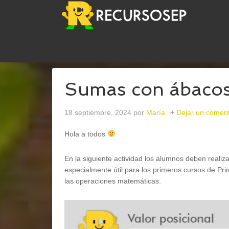
USTED ESTÁ AQUÍ:
INICIO
/
MATEMÁTICAS
/
SU
Sumas con ábaco
18 septiembre, 2024
por
María
Dejar un coment
Hola a todos
En la siguiente actividad los alumnos deben reali
especialmente útil para los primeros cursos de P
las operaciones matemáticas.