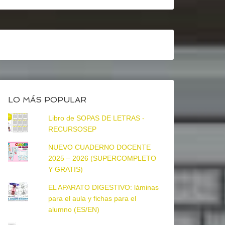
LO MÁS POPULAR
Libro de SOPAS DE LETRAS -
RECURSOSEP
NUEVO CUADERNO DOCENTE
2025 – 2026 (SUPERCOMPLETO
Y GRATIS)
EL APARATO DIGESTIVO: láminas
para el aula y fichas para el
alumno (ES/EN)