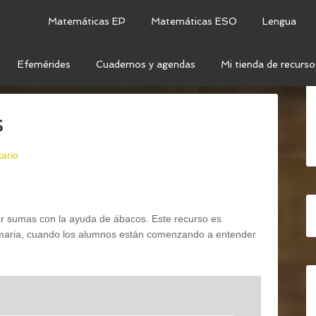
Matemáticas EP
Matemáticas ESO
Lengua
Efemérides
Cuadernos y agendas
Mi tienda de recurso
MAS CON ÁBACOS
s
ario
zar sumas con la ayuda de ábacos. Este recurso es
rimaria, cuando los alumnos están comenzando a entender