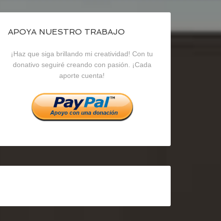
de
de
de
blogrecursosep
recursosep
recursosep
APOYA NUESTRO TRABAJO
¡Haz que siga brillando mi creatividad! Con tu
en
en
en
donativo seguiré creando con pasión. ¡Cada
aporte cuenta!
Facebook
Twitter
Instagram