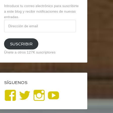
Introduce tu correo electrónico para suscribirte
a este blog y recibir notificaciones de nuevas
entradas.
Dirección
de
email
SUSCRIBIR
Únete a otros 127K suscriptores
SÍGUENOS
Ver
Ver
Ver
YouTube
perfil
perfil
perfil