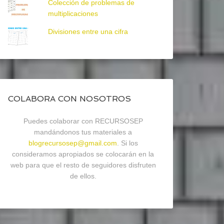
Colección de problemas de
multiplicaciones
Divisiones entre una cifra
COLABORA CON NOSOTROS
Puedes colaborar con RECURSOSEP
mandándonos tus materiales a
blogrecursosep@gmail.com
. Si los
consideramos apropiados se colocarán en la
web para que el resto de seguidores disfruten
de ellos.