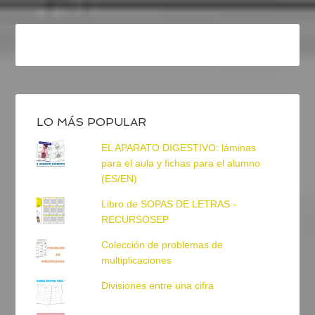
LO MÁS POPULAR
EL APARATO DIGESTIVO: láminas
para el aula y fichas para el alumno
(ES/EN)
Libro de SOPAS DE LETRAS -
RECURSOSEP
Colección de problemas de
multiplicaciones
Divisiones entre una cifra