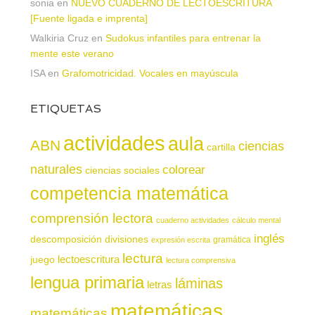
sonia
en
NUEVO CUADERNO DE LECTOESCRITURA
[Fuente ligada e imprenta]
Walkiria Cruz
en
Sudokus infantiles para entrenar la
mente este verano
ISA
en
Grafomotricidad. Vocales en mayúscula
ETIQUETAS
actividades
aula
ABN
ciencias
cartilla
naturales
colorear
ciencias sociales
competencia matemática
comprensión lectora
cuaderno actividades
cálculo mental
inglés
descomposición
divisiones
gramática
expresión escrita
lectura
juego
lectoescritura
lectura comprensiva
lengua primaria
láminas
letras
matemáticas
matemáticas