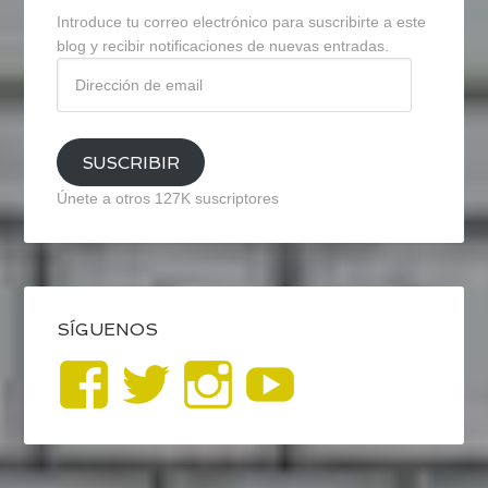
Introduce tu correo electrónico para suscribirte a este
blog y recibir notificaciones de nuevas entradas.
Dirección
de
email
SUSCRIBIR
Únete a otros 127K suscriptores
SÍGUENOS
Ver
Ver
Ver
YouTub
perfil
perfil
perfil