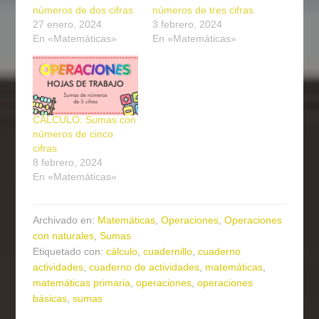
números de dos cifras
números de tres cifras
27 enero, 2024
3 febrero, 2024
En «Matemáticas»
En «Matemáticas»
CÁLCULO: Sumas con
números de cinco
cifras
8 febrero, 2024
En «Matemáticas»
Archivado en:
Matemáticas
,
Operaciones
,
Operaciones
con naturales
,
Sumas
Etiquetado con:
cálculo
,
cuadernillo
,
cuaderno
actividades
,
cuaderno de actividades
,
matemáticas
,
matemáticas primaria
,
operaciones
,
operaciones
básicas
,
sumas