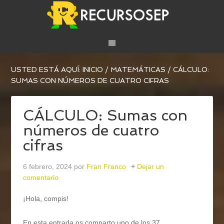
USTED ESTÁ AQUÍ:
INICIO
/
MATEMÁTICAS
/
CÁLCULO:
SUMAS CON NÚMEROS DE CUATRO CIFRAS
CÁLCULO: Sumas con
números de cuatro
cifras
6 febrero, 2024
por
Fran Franco
Dejar un
comentario
¡Hola, compis!
En esta entrada os comparto uno de los 37