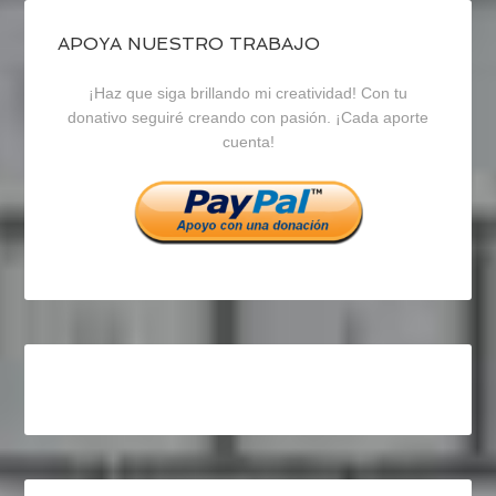
de
de
de
blogrecursosep
recursosep
recursosep
APOYA NUESTRO TRABAJO
¡Haz que siga brillando mi creatividad! Con tu
en
en
en
donativo seguiré creando con pasión. ¡Cada aporte
cuenta!
Facebook
Twitter
Instagram