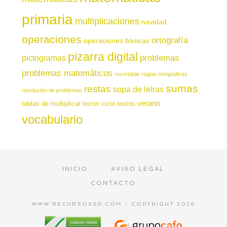
primaria
multiplicaciones
navidad
operaciones
ortografía
operaciones básicas
pizarra digital
pictogramas
problemas
problemas matemáticos
recortable
reglas ortográficas
sumas
restas
sopa de letras
resolución de problemas
verano
tablas de multiplicar
tercer ciclo
textos
vocabulario
INICIO
AVISO LEGAL
CONTACTO
WWW.RECURSOSEP.COM - COPYRIGHT 2026