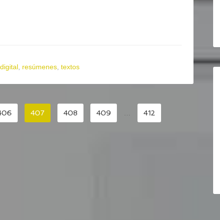
digital
,
resúmenes
,
textos
406
407
408
409
…
412