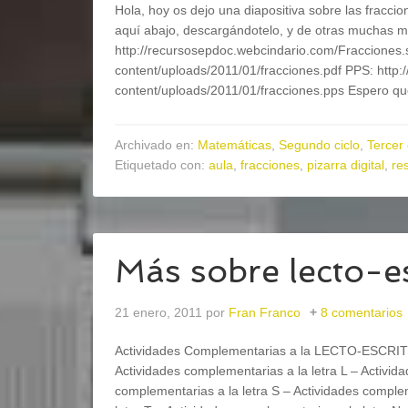
Hola, hoy os dejo una diapositiva sobre las fracci
aquí abajo, descargándotelo, y de otras muchas m
http://recursosepdoc.webcindario.com/Fracciones
content/uploads/2011/01/fracciones.pdf PPS: http
content/uploads/2011/01/fracciones.pps Espero qu
Archivado en:
Matemáticas
,
Segundo ciclo
,
Tercer 
Etiquetado con:
aula
,
fracciones
,
pizarra digital
,
re
Más sobre lecto-es
21 enero, 2011
por
Fran Franco
8 comentarios
Actividades Complementarias a la LECTO-ESCRIT
Actividades complementarias a la letra L – Activid
complementarias a la letra S – Actividades complem