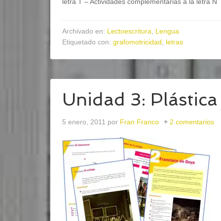
letra T – Actividades complementarias a la letra N
Archivado en:
Lectoescritura
,
Lengua
Etiquetado con:
grafomotricidad
,
letras
Unidad 3: Plástica
5 enero, 2011
por
Fran Franco
2 comentarios