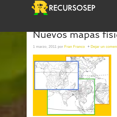
Nuevos mapas fís
1 marzo, 2011
por
Fran Franco
Dejar un comen