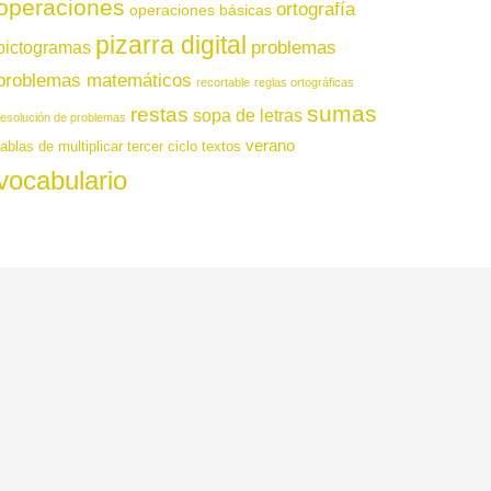
operaciones
ortografía
operaciones básicas
pizarra digital
pictogramas
problemas
problemas matemáticos
recortable
reglas ortográficas
sumas
restas
sopa de letras
resolución de problemas
verano
tablas de multiplicar
tercer ciclo
textos
vocabulario