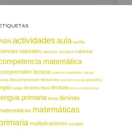
ETIQUETAS
actividades
aula
ABN
cartilla
ciencias naturales
colorear
ciencias sociales
competencia matemática
comprensión lectora
cuaderno actividades
cálculo
descomposición
divisiones
gramática
mental
expresión escrita
lectura
inglés
juego
lectoescritura
lectura comprensiva
lengua primaria
láminas
letras
matemáticas
matemáticas
primaria
multiplicaciones
navidad