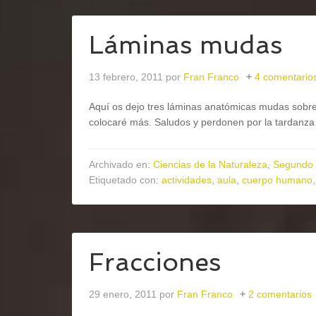
Láminas mudas
13 febrero, 2011
por
Fran Franco
4 comentario
Aquí os dejo tres láminas anatómicas mudas sobre 
colocaré más. Saludos y perdonen por la tardanza 
Archivado en:
Ciencias de la Naturaleza
,
Segundo 
Etiquetado con:
actividades
,
aula
,
cuerpo humano
Fracciones
29 enero, 2011
por
Fran Franco
2 comentarios