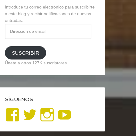
Introduce tu correo electrónico para suscribirte
a este blog y recibir notificaciones de nuevas
entradas.
Dirección
de
email
SUSCRIBIR
Únete a otros 127K suscriptores
SÍGUENOS
Ver
Ver
Ver
YouTube
perfil
perfil
perfil