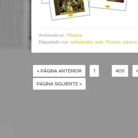
Archivado en:
Plástica
Etiquetado con:
actividades
,
aula
,
Picasso
,
pizarra 
« PÁGINA ANTERIOR
1
…
405
PÁGINA SIGUIENTE »