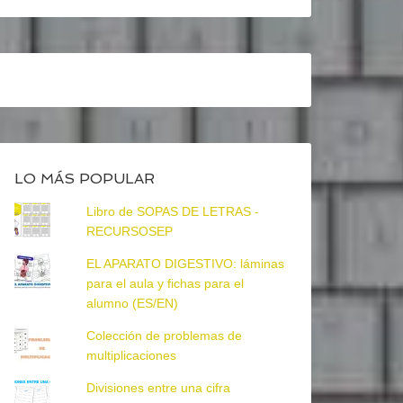
LO MÁS POPULAR
Libro de SOPAS DE LETRAS -
RECURSOSEP
EL APARATO DIGESTIVO: láminas
para el aula y fichas para el
alumno (ES/EN)
Colección de problemas de
multiplicaciones
Divisiones entre una cifra