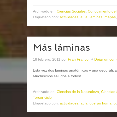
Archivado en:
Ciencias Sociales
,
Conocimiento del
Etiquetado con:
actividades
,
aula
,
láminas
,
mapas
Más láminas
18 febrero, 2011
por
Fran Franco
Dejar un com
Esta vez dos láminas anatómicas y una geográfic
Muchísimos saludos a todos!
Archivado en:
Ciencias de la Naturaleza
,
Ciencias 
Tercer ciclo
Etiquetado con:
actividades
,
aula
,
cuerpo humano