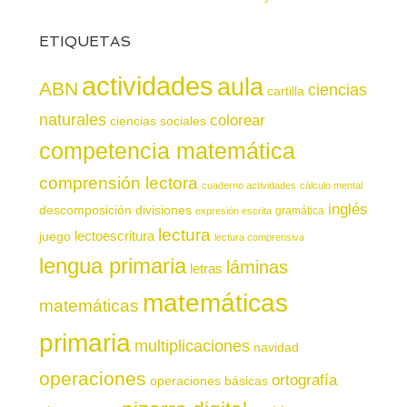
ETIQUETAS
actividades
aula
ABN
ciencias
cartilla
naturales
colorear
ciencias sociales
competencia matemática
comprensión lectora
cuaderno actividades
cálculo mental
inglés
descomposición
divisiones
gramática
expresión escrita
lectura
juego
lectoescritura
lectura comprensiva
lengua primaria
láminas
letras
matemáticas
matemáticas
primaria
multiplicaciones
navidad
operaciones
ortografía
operaciones básicas