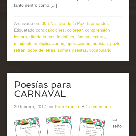
tanto dentro como […]
Archivado en:
30 ENE: Día de la Paz
,
Efemérides
Etiquetado con:
canciones
,
colorear
,
comprensión
lectora
,
día de la paz
,
foldables
,
lámina
,
lectura
,
minibook
,
multiplicaciones
,
operaciones
,
poesías
,
puzle
,
refrán
,
sopa de letras
,
sumas y restas
,
vocabulario
Poesías para
CARNAVAL
20 febrero, 2017
por
Fran Franco
1 comentario
La
seño