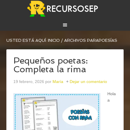
USTED ESTÁ AQUÍ:
INICIO
/
ARCHIVOS PARAPOESÍAS
Pequeños poetas:
Completa la rima
19 febrero, 2026
por
María
Dejar un comentario
Hola
a