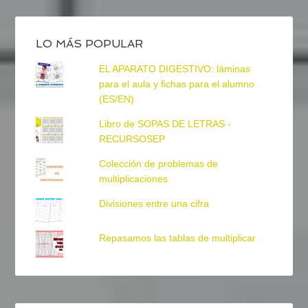
LO MÁS POPULAR
EL APARATO DIGESTIVO: láminas
para el aula y fichas para el alumno
(ES/EN)
Libro de SOPAS DE LETRAS -
RECURSOSEP
Colección de problemas de
multiplicaciones
Divisiones entre una cifra
Repasamos las tablas de multiplicar