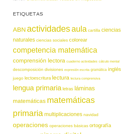
ETIQUETAS
actividades
aula
ABN
ciencias
cartilla
naturales
colorear
ciencias sociales
competencia matemática
comprensión lectora
cuaderno actividades
cálculo mental
inglés
descomposición
divisiones
gramática
expresión escrita
lectura
juego
lectoescritura
lectura comprensiva
lengua primaria
láminas
letras
matemáticas
matemáticas
primaria
multiplicaciones
navidad
operaciones
ortografía
operaciones básicas