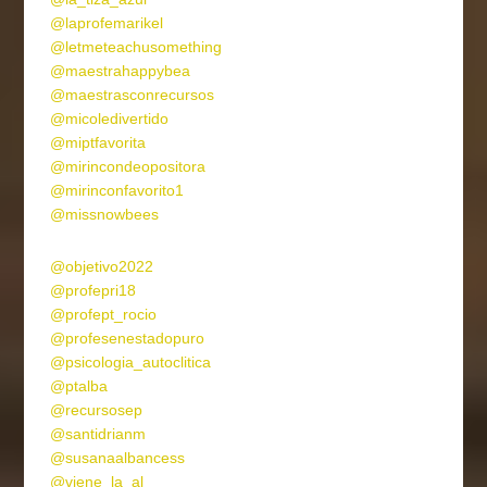
@laprofemarikel
@letmeteachusomething
@maestrahappybea
@maestrasconrecursos
@micoledivertido
@miptfavorita
@mirincondeopositora
@mirinconfavorito1
@missnowbees
@objetivo2022
@profepri18
@profept_rocio
@profesenestadopuro
@psicologia_autoclitica
@ptalba
@recursosep
@santidrianm
@susanaalbancess
@viene_la_al