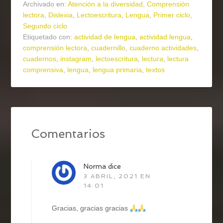
Archivado en:
Atención a la diversidad
,
Comprensión
lectora
,
Dislexia
,
Lectoescritura
,
Lengua
,
Primer ciclo
,
Segundo ciclo
Etiquetado con:
actividad de lengua
,
actividad lengua
,
comprensión lectora
,
cuadernillo
,
cuaderno actividades
,
cuadernos
,
instagram
,
lectoescritura
,
lectura
,
lectura
comprensiva
,
lengua
,
lengua primaria
,
textos
Comentarios
Norma
dice
3 ABRIL, 2021 EN
14:01
Gracias, gracias gracias