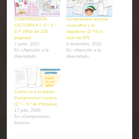
COMPRENSIÓN
Comprensión lectora:
LECTORA 4.º, 5.º, 6.º
«Los elfos y el
E.P. (Más de 100
zapatero» [2.º/3.er
páginas)
ciclo de EP]
7 junio, 2021
5 diciembre, 2022
En «Atención a la
En «Atención a la
diversidad»
diversidad»
Carlos va a la playa –
Comprensión Lectora
(2.º – 3.º de Primaria)
17 julio, 2020
En «Comprensión
lectora»