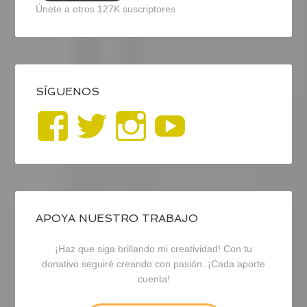
Únete a otros 127K suscriptores
SÍGUENOS
Ver
Ver
Ver
YouTub
perfil
perfil
perfil
de
de
de
blogrecursosep
recursosep
recursosep
APOYA NUESTRO TRABAJO
¡Haz que siga brillando mi creatividad! Con tu
en
en
en
donativo seguiré creando con pasión. ¡Cada aporte
cuenta!
Facebook
Twitter
Instagram