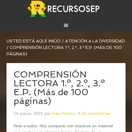
USTED ESTÁ AQUÍ:
INICIO
/
ATENCIÓN A LA DIVERSIDAD
/
COMPRENSIÓN LECTORA 1.º, 2.º, 3.º E.P. (MÁS DE 100
PÁGINAS)
COMPRENSIÓN
LECTORA 1.º, 2.º, 3.º
E.P. (Más de 100
páginas)
24 marzo, 2021
por
Fran Franco
10 comentarios
Hola a todos. Hoy comparto con vosotros un material