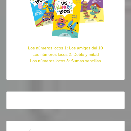
Los números locos 1: Los amigos del 10
Los números locos 2: Doble y mitad
Los números locos 3: Sumas sencillas