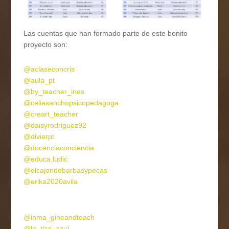
Las cuentas que han formado parte de este bonito
proyecto son:
@aclaseconcris
@aula_pt
@by_teacher_ines
@celiasanchopsicopedagoga
@creart_teacher
@daisyrodriguez92
@divierpt
@docenciaconciencia
@educa.ludic
@elcajondebarbasypecas
@erika2020avila
@inma_gineandteach
@la_tiza_azul