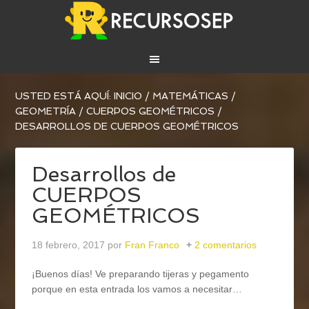
USTED ESTÁ AQUÍ:
INICIO
/
MATEMÁTICAS
/
GEOMETRÍA
/
CUERPOS GEOMÉTRICOS
/
DESARROLLOS DE CUERPOS GEOMÉTRICOS
Desarrollos de
CUERPOS
GEOMÉTRICOS
18 febrero, 2017
por
Fran Franco
2 comentarios
¡Buenos días! Ve preparando tijeras y pegamento
porque en esta entrada los vamos a necesitar…