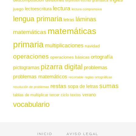
gramática
expresión escrita
lectura
juego
lectoescritura
lectura comprensiva
lengua primaria
láminas
letras
matemáticas
matemáticas
primaria
multiplicaciones
navidad
operaciones
ortografía
operaciones básicas
pizarra digital
pictogramas
problemas
problemas matemáticos
recortable
reglas ortográficas
sumas
restas
sopa de letras
resolución de problemas
verano
tablas de multiplicar
tercer ciclo
textos
vocabulario
INICIO
AVISO LEGAL