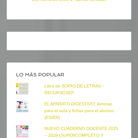
LO MÁS POPULAR
Libro de SOPAS DE LETRAS -
RECURSOSEP
EL APARATO DIGESTIVO: láminas
para el aula y fichas para el alumno
(ES/EN)
NUEVO CUADERNO DOCENTE 2025
– 2026 (SUPERCOMPLETO Y