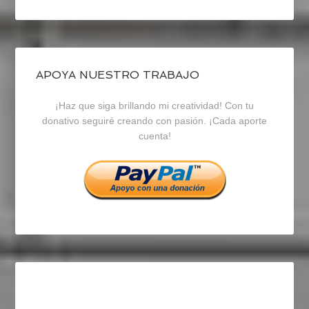
perfil
perfil
perfil
de
de
de
blogrecursosep
recursosep
recursosep
APOYA NUESTRO TRABAJO
¡Haz que siga brillando mi creatividad! Con tu
en
en
en
donativo seguiré creando con pasión. ¡Cada aporte
cuenta!
Facebook
Twitter
Instagram