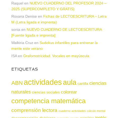
Raquel
en
NUEVO CUADERNO DEL PROFESOR 2024 –
2025 (SUPERCOMPLETO Y GRATIS)
Roxana Denise
en
Fichas de LECTOESCRITURA – Letra
M (Letra ligada e imprenta)
sonia
en
NUEVO CUADERNO DE LECTOESCRITURA
[Fuente ligada e imprenta]
Walkiria Cruz
en
Sudokus infantiles para entrenar la
mente este verano
ISA
en
Grafomotricidad. Vocales en mayúscula
ETIQUETAS
actividades
aula
ABN
ciencias
cartilla
naturales
colorear
ciencias sociales
competencia matemática
comprensión lectora
cuaderno actividades
cálculo mental
inglés
descomposición
divisiones