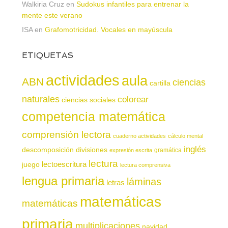
Walkiria Cruz
en
Sudokus infantiles para entrenar la
mente este verano
ISA
en
Grafomotricidad. Vocales en mayúscula
ETIQUETAS
actividades
aula
ABN
ciencias
cartilla
naturales
colorear
ciencias sociales
competencia matemática
comprensión lectora
cuaderno actividades
cálculo mental
inglés
descomposición
divisiones
gramática
expresión escrita
lectura
juego
lectoescritura
lectura comprensiva
lengua primaria
láminas
letras
matemáticas
matemáticas
primaria
multiplicaciones
navidad