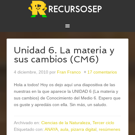
Unidad 6. La materia y
sus cambios (CM6)
4 diciembre, 2010
por
Fran Franco
17 comentarios
Hola a todos! Hoy os dejo aquí una diapositiva de las
nuestras en la que aparece la UNIDAD 6 (La materia y
sus cambios) de Conocimiento del Medio 6. Espero que
os guste y apredáis con ella. Sin más, un saludo.
Archivado en:
Ciencias de la Naturaleza
,
Tercer ciclo
Etiquetado con:
ANAYA
,
aula
,
pizarra digital
,
resúmenes