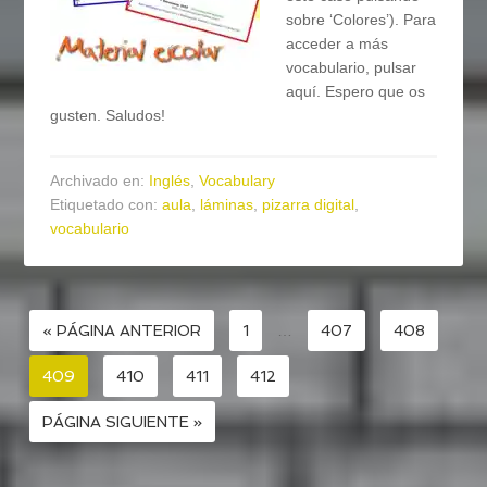
sobre ‘Colores’). Para
acceder a más
vocabulario, pulsar
aquí. Espero que os
gusten. Saludos!
Archivado en:
Inglés
,
Vocabulary
Etiquetado con:
aula
,
láminas
,
pizarra digital
,
vocabulario
« PÁGINA ANTERIOR
1
…
407
408
409
410
411
412
PÁGINA SIGUIENTE »