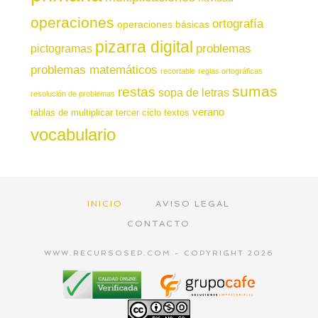
operaciones
ortografía
operaciones básicas
pizarra digital
pictogramas
problemas
problemas matemáticos
recortable
reglas ortográficas
sumas
restas
sopa de letras
resolución de problemas
verano
tablas de multiplicar
tercer ciclo
textos
vocabulario
INICIO
AVISO LEGAL
CONTACTO
WWW.RECURSOSEP.COM - COPYRIGHT 2026