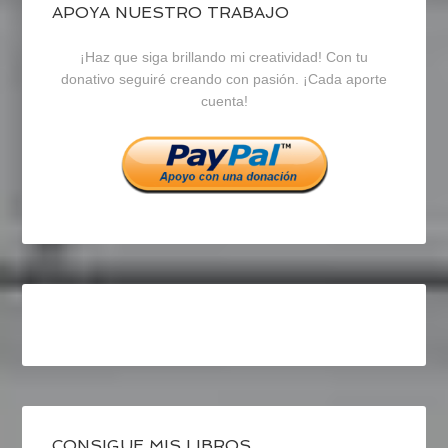
blogrecursosep
recursosep
recursosep
APOYA NUESTRO TRABAJO
¡Haz que siga brillando mi creatividad! Con tu
en
en
en
donativo seguiré creando con pasión. ¡Cada aporte
cuenta!
Facebook
Twitter
Instagram
CONSIGUE MIS LIBROS