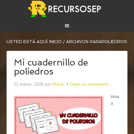
USTED ESTÁ AQUÍ:
INICIO
/
ARCHIVOS PARAPOLIEDROS
Mi cuadernillo de
poliedros
12 marzo, 2026
por
María
Dejar un comentario
Hola
a