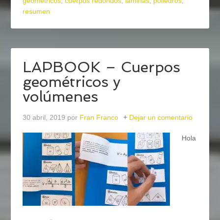
geométricos
,
cuerpos redondos
,
láminas
,
poliedros
,
resumen
LAPBOOK – Cuerpos
geométricos y
volúmenes
30 abril, 2019
por
Fran Franco
Dejar un comentario
Hola