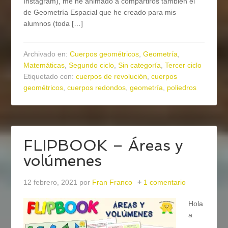
Instagram), me he animado a compartiros también el
de Geometría Espacial que he creado para mis
alumnos (toda […]
Archivado en:
Cuerpos geométricos
,
Geometría
,
Matemáticas
,
Segundo ciclo
,
Sin categoría
,
Tercer ciclo
Etiquetado con:
cuerpos de revolución
,
cuerpos
geométricos
,
cuerpos redondos
,
geometría
,
poliedros
FLIPBOOK – Áreas y
volúmenes
12 febrero, 2021
por
Fran Franco
1 comentario
Hola
a