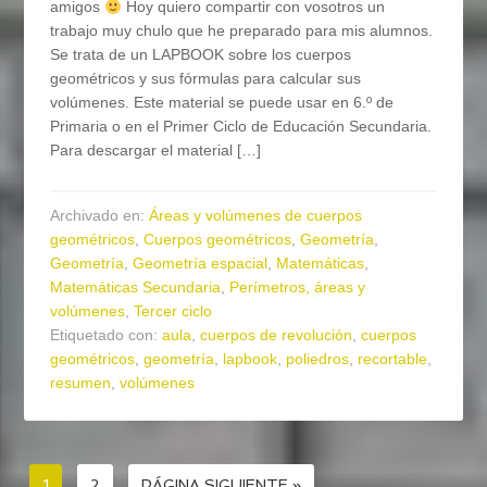
amigos
Hoy quiero compartir con vosotros un
trabajo muy chulo que he preparado para mis alumnos.
Se trata de un LAPBOOK sobre los cuerpos
geométricos y sus fórmulas para calcular sus
volúmenes. Este material se puede usar en 6.º de
Primaria o en el Primer Ciclo de Educación Secundaria.
Para descargar el material […]
Archivado en:
Áreas y volúmenes de cuerpos
geométricos
,
Cuerpos geométricos
,
Geometría
,
Geometría
,
Geometría espacial
,
Matemáticas
,
Matemáticas Secundaria
,
Perímetros, áreas y
volúmenes
,
Tercer ciclo
Etiquetado con:
aula
,
cuerpos de revolución
,
cuerpos
geométricos
,
geometría
,
lapbook
,
poliedros
,
recortable
,
resumen
,
volúmenes
1
2
PÁGINA SIGUIENTE »