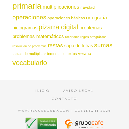
primaria
multiplicaciones
navidad
operaciones
ortografía
operaciones básicas
pizarra digital
pictogramas
problemas
problemas matemáticos
recortable
reglas ortográficas
sumas
restas
sopa de letras
resolución de problemas
verano
tablas de multiplicar
tercer ciclo
textos
vocabulario
INICIO
AVISO LEGAL
CONTACTO
WWW.RECURSOSEP.COM - COPYRIGHT 2026