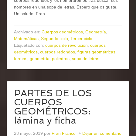
cuerpos redondos y los nombraremos tras buscar sus
nombres en una sopa de letras. Espero que os guste.
Un saludo, Fran.
Archivado en:
Cuerpos geométricos
,
Geometría
,
Matemáticas
,
Segundo ciclo
,
Tercer ciclo
Etiquetado con:
cuerpos de revolución
,
cuerpos
geométricos
,
cuerpos redondos
,
figuras geométricas
,
formas
,
geometría
,
poliedros
,
sopa de letras
PARTES DE LOS
CUERPOS
GEOMÉTRICOS:
lámina y ficha
28 mayo, 2019
por
Fran Franco
Dejar un comentario