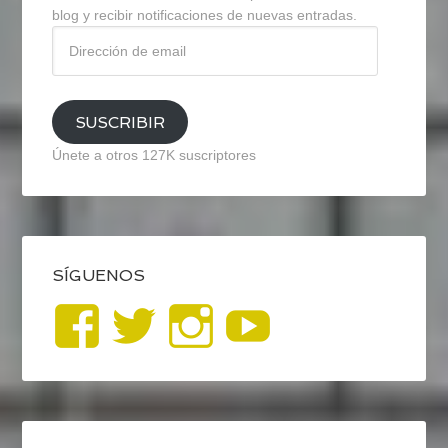
blog y recibir notificaciones de nuevas entradas.
Dirección
de
email
SUSCRIBIR
Únete a otros 127K suscriptores
SÍGUENOS
Ver
Ver
Ver
YouTub
perfil
perfil
perfil
de
de
de