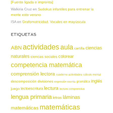
[Fuente ligada e imprenta]
Walkiria Cruz
en
Sudokus infantiles para entrenar la
mente este verano
ISA
en
Grafomotricidad. Vocales en mayúscula
ETIQUETAS
actividades
aula
ABN
ciencias
cartilla
naturales
colorear
ciencias sociales
competencia matemática
comprensión lectora
cuaderno actividades
cálculo mental
inglés
descomposición
divisiones
gramática
expresión escrita
lectura
juego
lectoescritura
lectura comprensiva
lengua primaria
láminas
letras
matemáticas
matemáticas