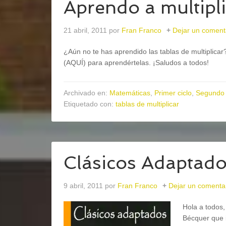
Aprendo a multipl
21 abril, 2011
por
Fran Franco
Dejar un coment
¿Aún no te has aprendido las tablas de multiplica
(AQUÍ) para aprendértelas. ¡Saludos a todos!
Archivado en:
Matemáticas
,
Primer ciclo
,
Segundo 
Etiquetado con:
tablas de multiplicar
Clásicos Adaptad
9 abril, 2011
por
Fran Franco
Dejar un comenta
Hola a todos,
Bécquer que i