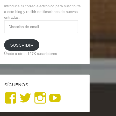
Introduce tu correo electrónico para suscribirte
a este blog y recibir notificaciones de nuevas
entradas.
Dirección
de
email
SUSCRIBIR
Únete a otros 127K suscriptores
SÍGUENOS
Ver
Ver
Ver
YouTube
perfil
perfil
perfil