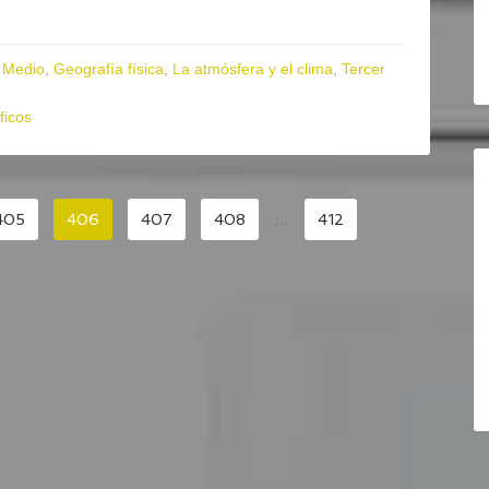
 Medio
,
Geografía física
,
La atmósfera y el clima
,
Tercer
ficos
405
406
407
408
…
412