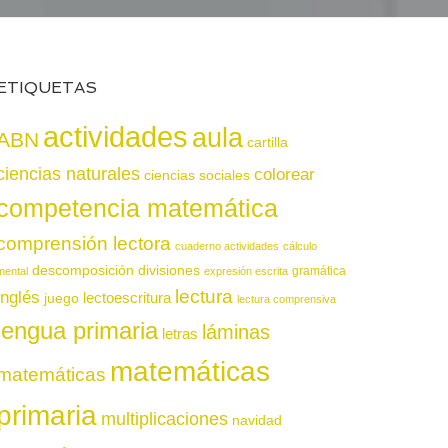
ETIQUETAS
actividades
aula
ABN
cartilla
ciencias naturales
colorear
ciencias sociales
competencia matemática
comprensión lectora
cuaderno actividades
cálculo
descomposición
divisiones
gramática
mental
expresión escrita
lectura
inglés
juego
lectoescritura
lectura comprensiva
lengua primaria
láminas
letras
matemáticas
matemáticas
primaria
multiplicaciones
navidad