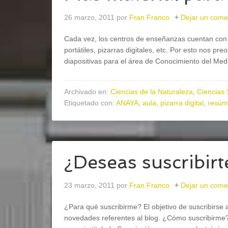
26 marzo, 2011
por
Fran Franco
Dejar un come
Cada vez, los centros de enseñanzas cuentan con 
portátiles, pizarras digitales, etc. Por esto nos 
diapositivas para el área de Conocimiento del Medio
Archivado en:
Ciencias de la Naturaleza
,
Ciencias 
Etiquetado con:
ANAYA
,
aula
,
pizarra digital
,
resúm
¿Deseas suscribirt
23 marzo, 2011
por
Fran Franco
Dejar un come
¿Para qué suscribirme? El objetivo de suscribirse al
novedades referentes al blog. ¿Cómo suscribirme?