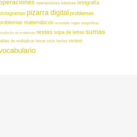
operaciones
ortografía
operaciones básicas
pizarra digital
pictogramas
problemas
problemas matemáticos
recortable
reglas ortográficas
sumas
restas
sopa de letras
resolución de problemas
verano
tablas de multiplicar
tercer ciclo
textos
vocabulario