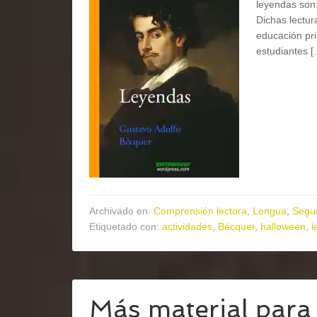
leyendas son:
Dichas lectu
educación pri
estudiantes [
Archivado en:
Comprensión lectora
,
Lengua
,
Segun
Etiquetado con:
actividades
,
Bécquer
,
halloween
,
l
Más material par