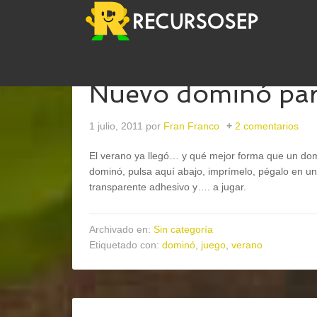
Nuevo dominó para
1 julio, 2011
por
Fran Franco
2 comentarios
El verano ya llegó… y qué mejor forma que un domi
dominó, pulsa aquí abajo, imprímelo, pégalo en una
transparente adhesivo y…. a jugar.
Archivado en:
Sin categoría
Etiquetado con:
dominó
,
juego
,
verano