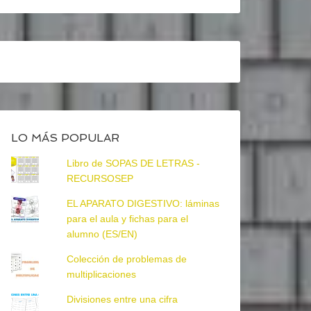
LO MÁS POPULAR
Libro de SOPAS DE LETRAS -
RECURSOSEP
EL APARATO DIGESTIVO: láminas
para el aula y fichas para el
alumno (ES/EN)
Colección de problemas de
multiplicaciones
Divisiones entre una cifra