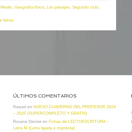
 Medio
,
Geografía física
,
Los paisajes
,
Segundo ciclo
,
e letras
ÚLTIMOS COMENTARIOS
Raquel
en
NUEVO CUADERNO DEL PROFESOR 2024
– 2025 (SUPERCOMPLETO Y GRATIS)
Roxana Denise
en
Fichas de LECTOESCRITURA –
a
Letra M (Letra ligada e imprenta)