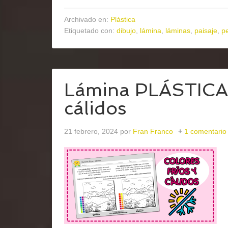
Archivado en:
Plástica
Etiquetado con:
dibujo
,
lámina
,
láminas
,
paisaje
,
p
Lámina PLÁSTICA –
cálidos
21 febrero, 2024
por
Fran Franco
1 comentario