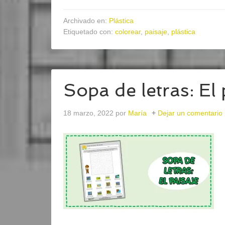
Archivado en:
Plástica
Etiquetado con:
colorear
,
paisaje
,
plástica
Sopa de letras: El 
18 marzo, 2022
por
María
Dejar un comentario