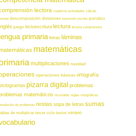
comprensión lectora
cuaderno actividades
cálculo
descomposición
divisiones
gramática
mental
expresión escrita
lectura
inglés
juego
lectoescritura
lectura comprensiva
lengua primaria
láminas
letras
matemáticas
matemáticas
primaria
multiplicaciones
navidad
operaciones
ortografía
operaciones básicas
pizarra digital
pictogramas
problemas
problemas matemáticos
recortable
reglas ortográficas
sumas
restas
sopa de letras
resolución de problemas
verano
tablas de multiplicar
tercer ciclo
textos
vocabulario