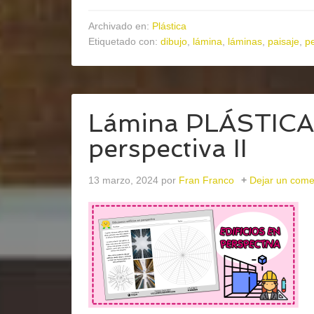
Archivado en:
Plástica
Etiquetado con:
dibujo
,
lámina
,
láminas
,
paisaje
,
p
Lámina PLÁSTICA 
perspectiva II
13 marzo, 2024
por
Fran Franco
Dejar un come