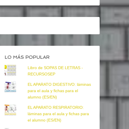
LO MÁS POPULAR
Libro de SOPAS DE LETRAS -
RECURSOSEP
EL APARATO DIGESTIVO: láminas
para el aula y fichas para el
alumno (ES/EN)
EL APARATO RESPIRATORIO:
láminas para el aula y fichas para
el alumno (ES/EN)