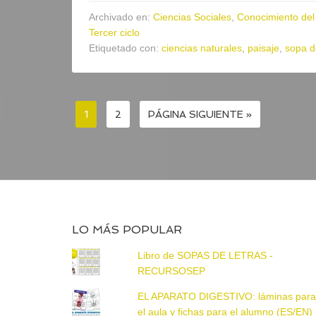
Archivado en:
Ciencias Sociales
,
Conocimiento del
Tercer ciclo
Etiquetado con:
ciencias naturales
,
paisaje
,
sopa d
1
2
PÁGINA SIGUIENTE »
LO MÁS POPULAR
Libro de SOPAS DE LETRAS -
RECURSOSEP
EL APARATO DIGESTIVO: láminas par
el aula y fichas para el alumno (ES/EN)