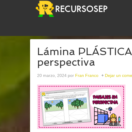
USTED ESTÁ AQUÍ:
INICIO
/
ARCHIVOS PARAPAI
Lámina PLÁSTICA 
perspectiva
20 marzo, 2024
por
Fran Franco
Dejar un come