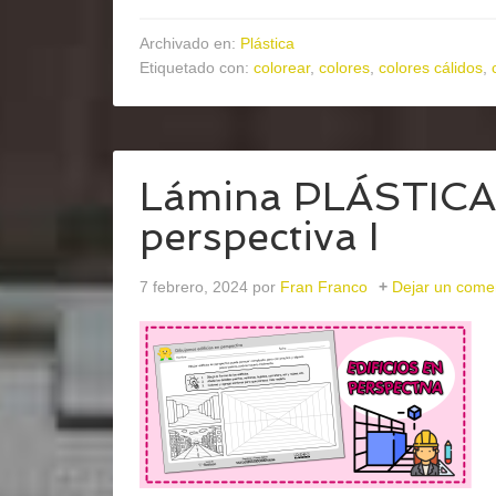
Archivado en:
Plástica
Etiquetado con:
colorear
,
colores
,
colores cálidos
,
Lámina PLÁSTICA 
perspectiva I
7 febrero, 2024
por
Fran Franco
Dejar un come