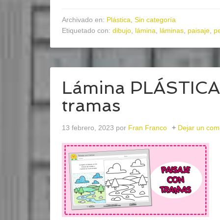
Archivado en:
Plástica
,
Sin categoría
Etiquetado con:
dibujo
,
lámina
,
láminas
,
paisaje
,
p
Lámina PLÁSTICA 
tramas
13 febrero, 2023
por
Fran Franco
Dejar un com