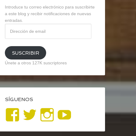
Introduce tu correo electrónico para suscribirte
a este blog y recibir notificaciones de nuevas
entradas.
Dirección
de
email
SUSCRIBIR
Únete a otros 127K suscriptores
SÍGUENOS
Ver
Ver
Ver
YouTube
perfil
perfil
perfil