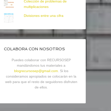
Colección de problemas de
multiplicaciones
Divisiones entre una cifra
COLABORA CON NOSOTROS
Puedes colaborar con RECURSOSEP
mandándonos tus materiales a
blogrecursosep@gmail.com
. Si los
consideramos apropiados se colocarán en la
web para que el resto de seguidores disfruten
de ellos.