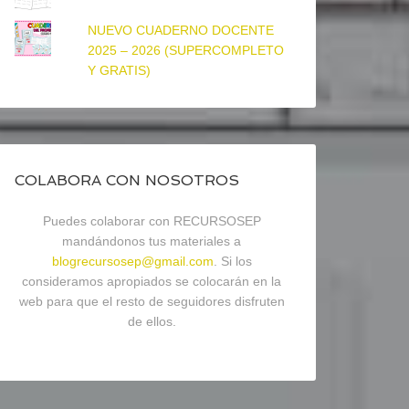
NUEVO CUADERNO DOCENTE
2025 – 2026 (SUPERCOMPLETO
Y GRATIS)
COLABORA CON NOSOTROS
Puedes colaborar con RECURSOSEP
mandándonos tus materiales a
blogrecursosep@gmail.com
. Si los
consideramos apropiados se colocarán en la
web para que el resto de seguidores disfruten
de ellos.