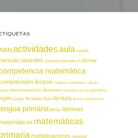
ETIQUETAS
actividades
aula
ABN
cartilla
ciencias naturales
colorear
ciencias sociales
competencia matemática
comprensión lectora
cuaderno actividades
cálculo
descomposición
divisiones
gramática
mental
expresión escrita
lectura
inglés
juego
lectoescritura
lectura comprensiva
lengua primaria
láminas
letras
matemáticas
matemáticas
primaria
multiplicaciones
navidad