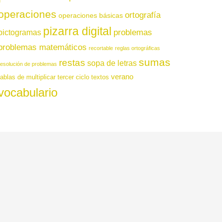
operaciones
ortografía
operaciones básicas
pizarra digital
pictogramas
problemas
problemas matemáticos
recortable
reglas ortográficas
sumas
restas
sopa de letras
resolución de problemas
verano
tablas de multiplicar
tercer ciclo
textos
vocabulario