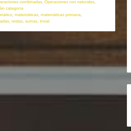
eraciones combinadas
,
Operaciones con naturales
,
Sin categoría
mático
,
matemáticas
,
matemáticas primaria
,
nadas
,
restas
,
sumas
,
trivial