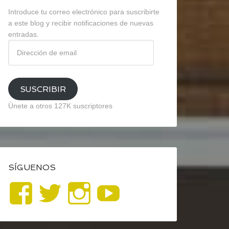
Introduce tu correo electrónico para suscribirte
a este blog y recibir notificaciones de nuevas
entradas.
Dirección
de
email
SUSCRIBIR
Únete a otros 127K suscriptores
SÍGUENOS
Ver
Ver
Ver
YouTube
perfil
perfil
perfil