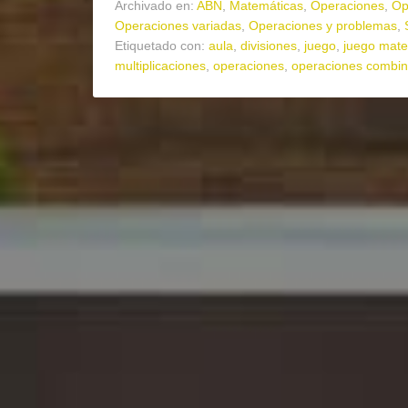
Archivado en:
ABN
,
Matemáticas
,
Operaciones
,
Op
Operaciones variadas
,
Operaciones y problemas
,
Etiquetado con:
aula
,
divisiones
,
juego
,
juego mate
multiplicaciones
,
operaciones
,
operaciones combi