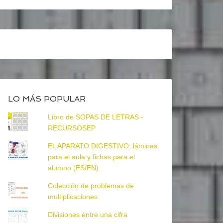
LO MÁS POPULAR
Libro de SOPAS DE LETRAS -
RECURSOSEP
EL APARATO DIGESTIVO: láminas
para el aula y fichas para el
alumno (ES/EN)
Colección de problemas de
multiplicaciones
Divisiones entre una cifra