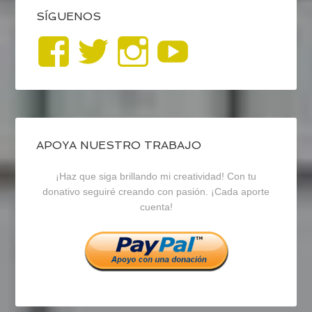
SÍGUENOS
Ver
Ver
Ver
YouTub
perfil
perfil
perfil
de
de
de
blogrecursosep
recursosep
recursosep
APOYA NUESTRO TRABAJO
¡Haz que siga brillando mi creatividad! Con tu
en
en
en
donativo seguiré creando con pasión. ¡Cada aporte
cuenta!
Facebook
Twitter
Instagram