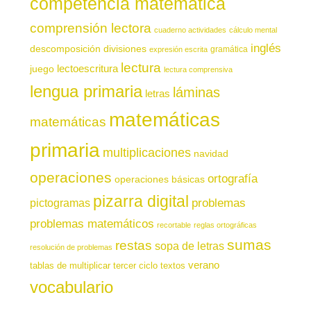
competencia matemática
comprensión lectora
cuaderno actividades
cálculo mental
inglés
descomposición
divisiones
gramática
expresión escrita
lectura
juego
lectoescritura
lectura comprensiva
lengua primaria
láminas
letras
matemáticas
matemáticas
primaria
multiplicaciones
navidad
operaciones
ortografía
operaciones básicas
pizarra digital
pictogramas
problemas
problemas matemáticos
recortable
reglas ortográficas
sumas
restas
sopa de letras
resolución de problemas
verano
tablas de multiplicar
tercer ciclo
textos
vocabulario