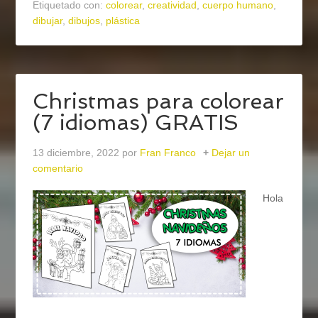
Etiquetado con:
colorear
,
creatividad
,
cuerpo humano
,
dibujar
,
dibujos
,
plástica
Christmas para colorear
(7 idiomas) GRATIS
13 diciembre, 2022
por
Fran Franco
Dejar un
comentario
Hola