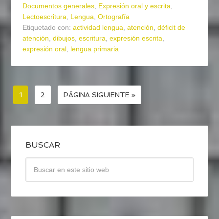
Documentos generales
,
Expresión oral y escrita
,
Lectoescritura
,
Lengua
,
Ortografía
Etiquetado con:
actividad lengua
,
atención
,
déficit de
atención
,
dibujos
,
escritura
,
expresión escrita
,
expresión oral
,
lengua primaria
1
2
PÁGINA SIGUIENTE »
BUSCAR