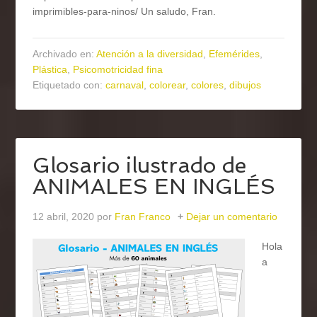
imprimibles-para-ninos/ Un saludo, Fran.
Archivado en:
Atención a la diversidad
,
Efemérides
,
Plástica
,
Psicomotricidad fina
Etiquetado con:
carnaval
,
colorear
,
colores
,
dibujos
Glosario ilustrado de
ANIMALES EN INGLÉS
12 abril, 2020
por
Fran Franco
Dejar un comentario
Hola
a