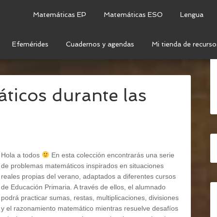
Matemáticas EP
Matemáticas ESO
Lengua
Efemérides
Cuadernos y agendas
Mi tienda de recurso
TEMÁTICAS
/
RESOLUCIÓN DE PROBLEMAS
/
icos durante las
Hola a todos
En esta colección encontrarás una serie
de problemas matemáticos inspirados en situaciones
reales propias del verano, adaptados a diferentes cursos
de Educación Primaria. A través de ellos, el alumnado
podrá practicar sumas, restas, multiplicaciones, divisiones
y el razonamiento matemático mientras resuelve desafíos