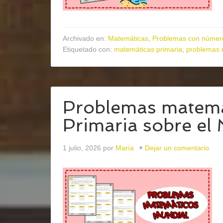
Archivado en:
Matemáticas
,
Problemas con número
Etiquetado con:
matemáticas primaria
,
problemas 
Problemas matemát
Primaria sobre el 
1 julio, 2026
por
María
Dejar un comentario