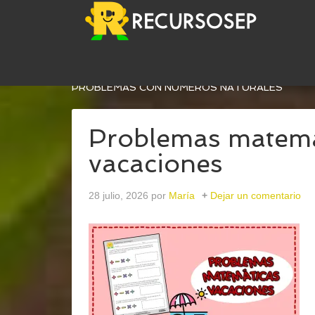
USTED ESTÁ AQUÍ:
INICIO
/
ARCHIVOS PARA
MA
PROBLEMAS CON NÚMEROS NATURALES
Problemas matemát
vacaciones
28 julio, 2026
por
María
Dejar un comentario