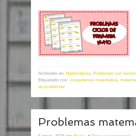
Archivado en:
Matemáticas
,
Problemas con número
Etiquetado con:
competencia matemática
,
matemát
de problemas
Problemas matemá
6 mayo, 2026
por
María
Dejar un comentario