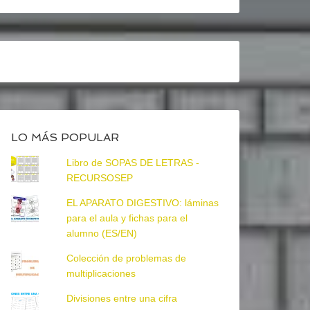
LO MÁS POPULAR
Libro de SOPAS DE LETRAS -
RECURSOSEP
EL APARATO DIGESTIVO: láminas
para el aula y fichas para el
alumno (ES/EN)
Colección de problemas de
multiplicaciones
Divisiones entre una cifra