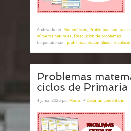
Archivado en:
Matemáticas
,
Problemas con fracci
números naturales
,
Resolución de problemas
Etiquetado con:
problemas matemáticos
,
resoluci
Problemas matemát
ciclos de Primari
4 junio, 2026
por
María
Dejar un comentario