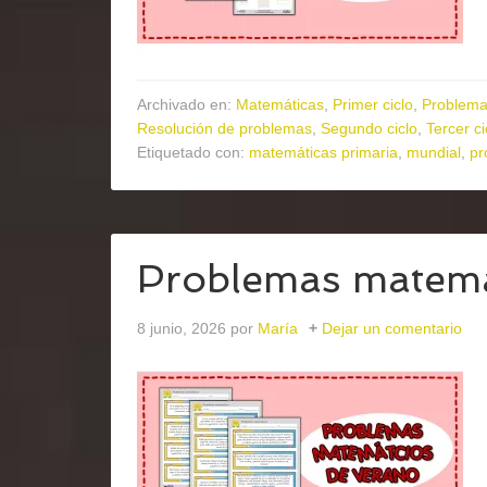
Archivado en:
Matemáticas
,
Primer ciclo
,
Problema
Resolución de problemas
,
Segundo ciclo
,
Tercer ci
Etiquetado con:
matemáticas primaria
,
mundial
,
pr
Problemas matemá
8 junio, 2026
por
María
Dejar un comentario