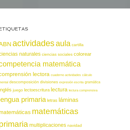
ETIQUETAS
actividades
aula
ABN
cartilla
ciencias naturales
colorear
ciencias sociales
competencia matemática
comprensión lectora
cuaderno actividades
cálculo
descomposición
divisiones
gramática
mental
expresión escrita
lectura
inglés
juego
lectoescritura
lectura comprensiva
lengua primaria
láminas
letras
matemáticas
matemáticas
primaria
multiplicaciones
navidad