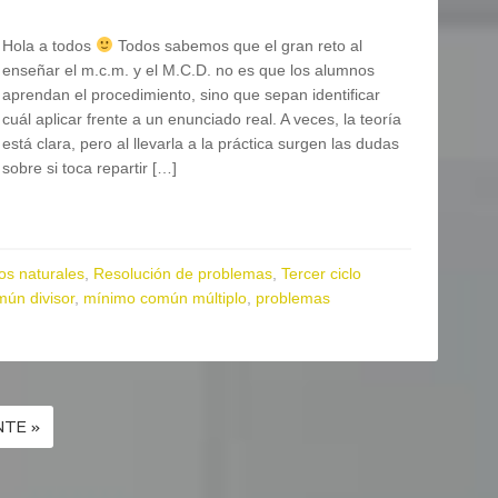
Hola a todos
Todos sabemos que el gran reto al
enseñar el m.c.m. y el M.C.D. no es que los alumnos
aprendan el procedimiento, sino que sepan identificar
cuál aplicar frente a un enunciado real. A veces, la teoría
está clara, pero al llevarla a la práctica surgen las dudas
sobre si toca repartir […]
s naturales
,
Resolución de problemas
,
Tercer ciclo
ún divisor
,
mínimo común múltiplo
,
problemas
NTE »