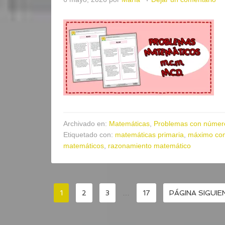
Archivado en:
Matemáticas
,
Problemas con número
Etiquetado con:
matemáticas primaria
,
máximo com
matemáticos
,
razonamiento matemático
1
2
3
…
17
PÁGINA SIGUIE