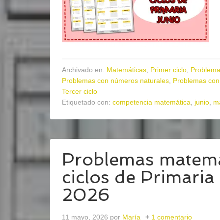
Archivado en:
Matemáticas
,
Primer ciclo
,
Problema
Problemas con números naturales
,
Problemas con
Tercer ciclo
Etiquetado con:
competencia matemática
,
junio
,
ma
Problemas matemát
ciclos de Primari
2026
11 mayo, 2026
por
María
1 comentario