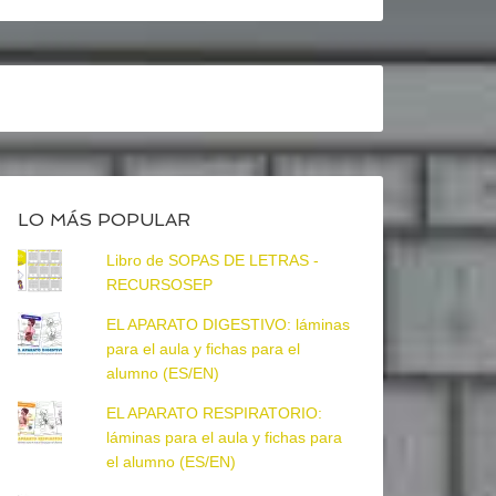
LO MÁS POPULAR
Libro de SOPAS DE LETRAS -
RECURSOSEP
EL APARATO DIGESTIVO: láminas
para el aula y fichas para el
alumno (ES/EN)
EL APARATO RESPIRATORIO:
láminas para el aula y fichas para
el alumno (ES/EN)