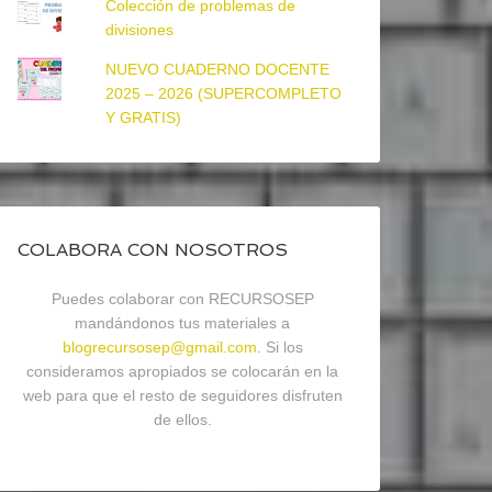
Colección de problemas de
divisiones
NUEVO CUADERNO DOCENTE
2025 – 2026 (SUPERCOMPLETO
Y GRATIS)
COLABORA CON NOSOTROS
Puedes colaborar con RECURSOSEP
mandándonos tus materiales a
blogrecursosep@gmail.com
. Si los
consideramos apropiados se colocarán en la
web para que el resto de seguidores disfruten
de ellos.