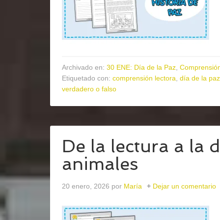
Archivado en:
30 ENE: Día de la Paz
,
Comprensión
Etiquetado con:
comprensión lectora
,
día de la paz
verdadero o falso
De la lectura a la 
animales
20 enero, 2026
por
María
Dejar un comentario