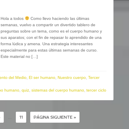
Hola a todos
Como llevo haciendo las últimas
semanas, vuelvo a compartir un divertido tablero de
preguntas sobre un tema, como es el cuerpo humano y
sus aparatos; con el fin de repasar lo aprendido de una
forma lúdica y amena. Una estrategia interesantes
especialmente para estas últimas semanas de curso.
Este material no […]
ento del Medio
,
El ser humano
,
Nuestro cuerpo
,
Tercer
po humano
,
quiz
,
sistemas del cuerpo humano
,
tercer ciclo
4
…
11
PÁGINA SIGUIENTE »