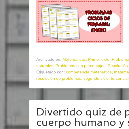
Archivado en:
Matemáticas
,
Primer ciclo
,
Problema
naturales
,
Problemas con porcentajes
,
Resolución
Etiquetado con:
competencia matemática
,
matemát
resolución de problemas
,
segundo ciclo
,
tercer cic
Divertido quiz de 
cuerpo humano y 