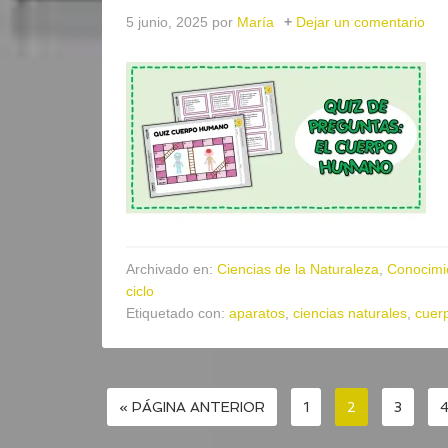
5 junio, 2025
por
María
Dejar un comentario
Archivado en:
Ciencias de la Naturaleza
,
Conocimi
ciclo
Etiquetado con:
aparatos
,
ciencias naturales
,
cuer
« PÁGINA ANTERIOR
1
2
3