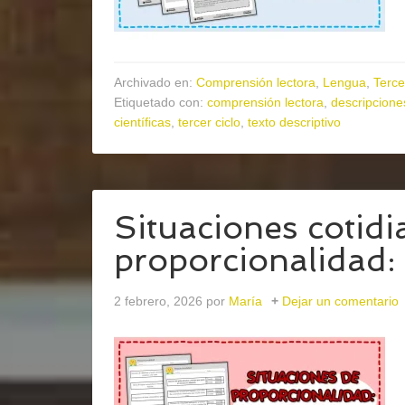
Archivado en:
Comprensión lectora
,
Lengua
,
Terce
Etiquetado con:
comprensión lectora
,
descripcione
científicas
,
tercer ciclo
,
texto descriptivo
Situaciones cotidi
proporcionalidad: 
2 febrero, 2026
por
María
Dejar un comentario