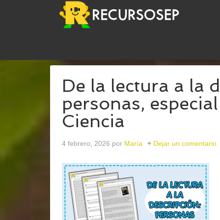
USTED ESTÁ AQUÍ:
INICIO
/
ARCHIVOS PARATER
De la lectura a la 
personas, especial
Ciencia
4 febrero, 2026
por
María
Dejar un comentario