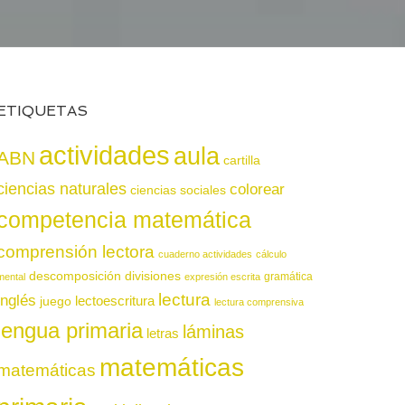
ETIQUETAS
actividades
aula
ABN
cartilla
ciencias naturales
colorear
ciencias sociales
competencia matemática
comprensión lectora
cuaderno actividades
cálculo
descomposición
divisiones
gramática
mental
expresión escrita
lectura
inglés
juego
lectoescritura
lectura comprensiva
lengua primaria
láminas
letras
matemáticas
matemáticas