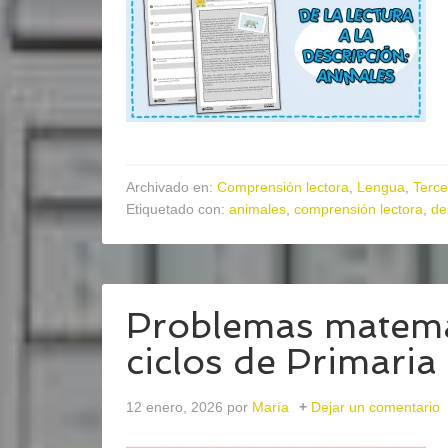
Archivado en:
Comprensión lectora
,
Lengua
,
Terce
Etiquetado con:
animales
,
comprensión lectora
,
de
Problemas matemát
ciclos de Primari
12 enero, 2026
por
María
Dejar un comentario