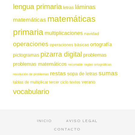
lengua primaria
láminas
letras
matemáticas
matemáticas
primaria
multiplicaciones
navidad
operaciones
ortografía
operaciones básicas
pizarra digital
pictogramas
problemas
problemas matemáticos
recortable
reglas ortográficas
sumas
restas
sopa de letras
resolución de problemas
verano
tablas de multiplicar
tercer ciclo
textos
vocabulario
INICIO
AVISO LEGAL
CONTACTO