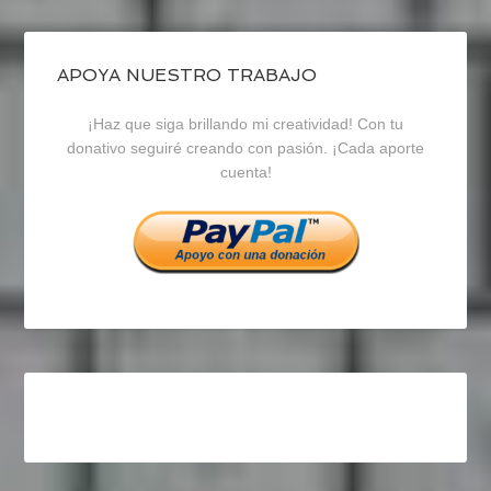
de
de
de
blogrecursosep
recursosep
recursosep
APOYA NUESTRO TRABAJO
¡Haz que siga brillando mi creatividad! Con tu
en
en
en
donativo seguiré creando con pasión. ¡Cada aporte
cuenta!
Facebook
Twitter
Instagram