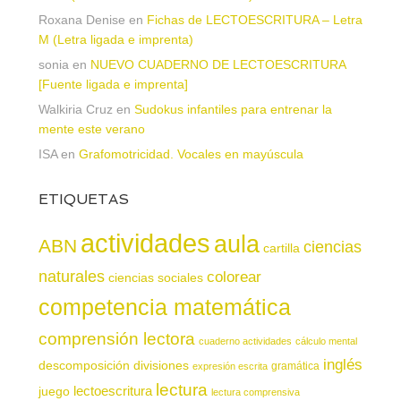
Roxana Denise
en
Fichas de LECTOESCRITURA – Letra
M (Letra ligada e imprenta)
sonia
en
NUEVO CUADERNO DE LECTOESCRITURA
[Fuente ligada e imprenta]
Walkiria Cruz
en
Sudokus infantiles para entrenar la
mente este verano
ISA
en
Grafomotricidad. Vocales en mayúscula
ETIQUETAS
actividades
aula
ABN
ciencias
cartilla
naturales
colorear
ciencias sociales
competencia matemática
comprensión lectora
cuaderno actividades
cálculo mental
inglés
descomposición
divisiones
gramática
expresión escrita
lectura
juego
lectoescritura
lectura comprensiva