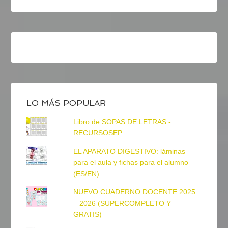
LO MÁS POPULAR
Libro de SOPAS DE LETRAS -
RECURSOSEP
EL APARATO DIGESTIVO: láminas
para el aula y fichas para el alumno
(ES/EN)
NUEVO CUADERNO DOCENTE 2025
– 2026 (SUPERCOMPLETO Y
GRATIS)