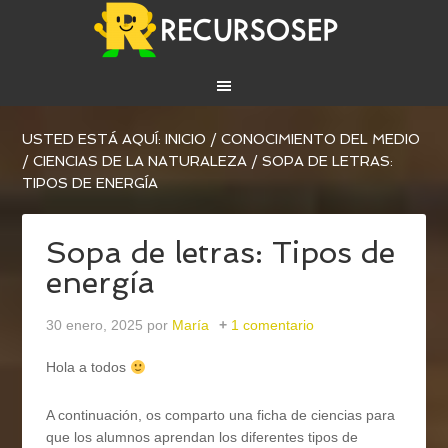
USTED ESTÁ AQUÍ:
INICIO
/
CONOCIMIENTO DEL MEDIO
/
CIENCIAS DE LA NATURALEZA
/
SOPA DE LETRAS:
TIPOS DE ENERGÍA
Sopa de letras: Tipos de
energía
30 enero, 2025
por
María
1 comentario
Hola a todos
A continuación, os comparto una ficha de ciencias para
que los alumnos aprendan los diferentes tipos de