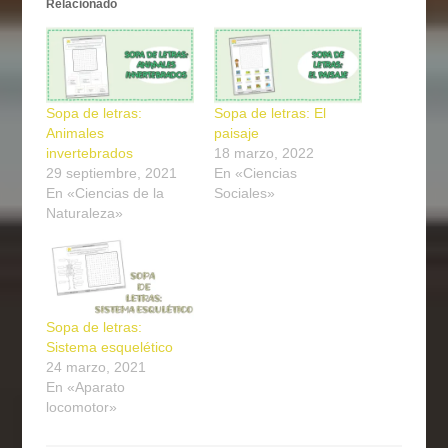
Relacionado
Sopa de letras:
Sopa de letras: El
Animales
paisaje
invertebrados
18 marzo, 2022
29 septiembre, 2021
En «Ciencias
En «Ciencias de la
Sociales»
Naturaleza»
Sopa de letras:
Sistema esquelético
24 marzo, 2021
En «Aparato
locomotor»