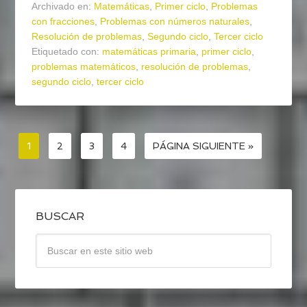
Archivado en:
Matemáticas
,
Primer ciclo
,
Problemas
con fracciones
,
Problemas con números naturales
,
Resolución de problemas
,
Segundo ciclo
,
Tercer ciclo
Etiquetado con:
matemáticas primaria
,
primer ciclo
,
problemas matemáticos
,
resolución de problemas
,
segundo ciclo
,
tercer ciclo
1
2
3
4
PÁGINA SIGUIENTE »
BUSCAR