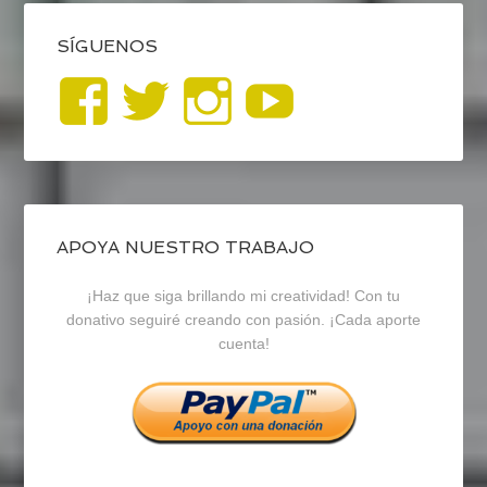
SÍGUENOS
Ver
Ver
Ver
YouTub
perfil
perfil
perfil
de
de
de
blogrecursosep
recursosep
recursosep
APOYA NUESTRO TRABAJO
¡Haz que siga brillando mi creatividad! Con tu
en
en
en
donativo seguiré creando con pasión. ¡Cada aporte
cuenta!
Facebook
Twitter
Instagram