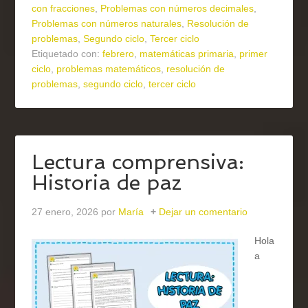
con fracciones
,
Problemas con números decimales
,
Problemas con números naturales
,
Resolución de
problemas
,
Segundo ciclo
,
Tercer ciclo
Etiquetado con:
febrero
,
matemáticas primaria
,
primer
ciclo
,
problemas matemáticos
,
resolución de
problemas
,
segundo ciclo
,
tercer ciclo
Lectura comprensiva:
Historia de paz
27 enero, 2026
por
María
Dejar un comentario
Hola
a