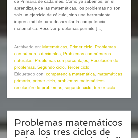
de Primaria de cada mes. Como ya sabemos; en el
aprendizaje de las matemáticas, los problemas no son
solo un ejercicio de cálculo, sino una herramienta
imprescindible para desarrollar la competencia
matemática. Resolver problemas permite […]
Archivado en:
Matemáticas
,
Primer ciclo
,
Problemas
con números decimales
,
Problemas con números
naturales
,
Problemas con porcentajes
,
Resolución de
problemas
,
Segundo ciclo
,
Tercer ciclo
Etiquetado con:
competencia matemática
,
matemáticas
primaria
,
primer ciclo
,
problemas matemáticos
,
resolución de problemas
,
segundo ciclo
,
tercer ciclo
Problemas matemáticos
para los tres ciclos de