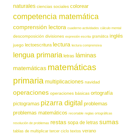
naturales
colorear
ciencias sociales
competencia matemática
comprensión lectora
cuaderno actividades
cálculo mental
inglés
descomposición
divisiones
gramática
expresión escrita
lectura
juego
lectoescritura
lectura comprensiva
lengua primaria
láminas
letras
matemáticas
matemáticas
primaria
multiplicaciones
navidad
operaciones
ortografía
operaciones básicas
pizarra digital
pictogramas
problemas
problemas matemáticos
recortable
reglas ortográficas
sumas
restas
sopa de letras
resolución de problemas
verano
tablas de multiplicar
tercer ciclo
textos