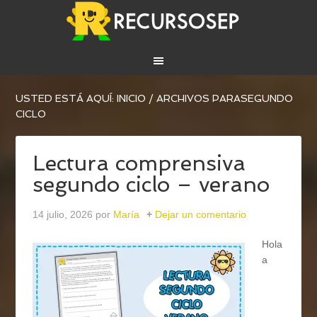
USTED ESTÁ AQUÍ:
INICIO
/
ARCHIVOS PARASEGUNDO
CICLO
Lectura comprensiva
segundo ciclo – verano
14 julio, 2026
por
María
Dejar un comentario
Hola
a