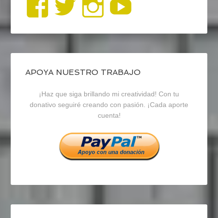
Ver
Ver
Ver
YouTub
perfil
perfil
perfil
de
de
de
blogrecursosep
recursosep
recursosep
APOYA NUESTRO TRABAJO
¡Haz que siga brillando mi creatividad! Con tu
en
en
en
donativo seguiré creando con pasión. ¡Cada aporte
cuenta!
Facebook
Twitter
Instagram