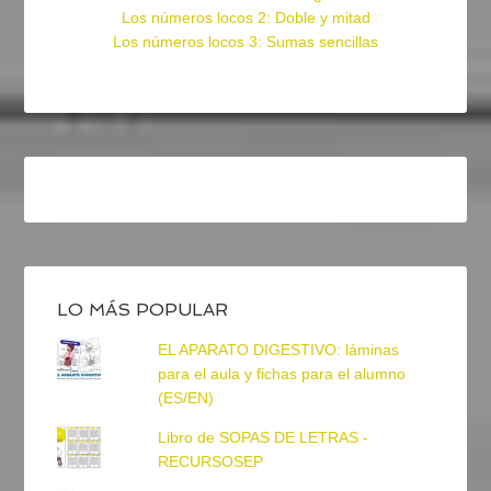
Los números locos 2: Doble y mitad
Los números locos 3: Sumas sencillas
LO MÁS POPULAR
EL APARATO DIGESTIVO: láminas
para el aula y fichas para el alumno
(ES/EN)
Libro de SOPAS DE LETRAS -
RECURSOSEP