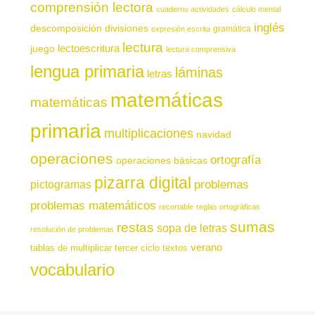
comprensión lectora
cuaderno actividades
cálculo mental
inglés
descomposición
divisiones
gramática
expresión escrita
lectura
juego
lectoescritura
lectura comprensiva
lengua primaria
láminas
letras
matemáticas
matemáticas
primaria
multiplicaciones
navidad
operaciones
ortografía
operaciones básicas
pizarra digital
pictogramas
problemas
problemas matemáticos
recortable
reglas ortográficas
sumas
restas
sopa de letras
resolución de problemas
verano
tablas de multiplicar
tercer ciclo
textos
vocabulario